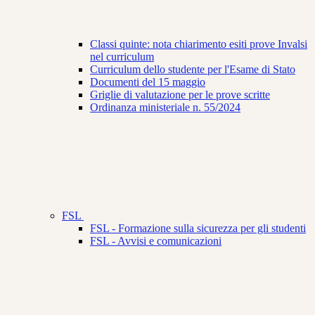
Classi quinte: nota chiarimento esiti prove Invalsi
nel curriculum
Curriculum dello studente per l'Esame di Stato
Documenti del 15 maggio
Griglie di valutazione per le prove scritte
Ordinanza ministeriale n. 55/2024
FSL
FSL - Formazione sulla sicurezza per gli studenti
FSL - Avvisi e comunicazioni