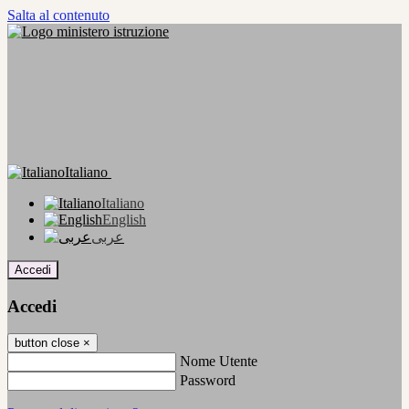
Salta al contenuto
Italiano
Italiano
English
عربى
Accedi
Accedi
button close
×
Nome Utente
Password