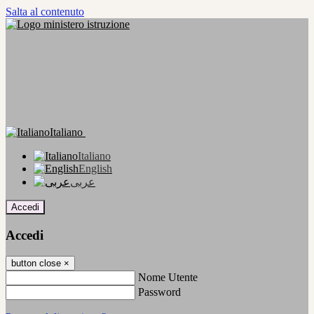
Salta al contenuto
Italiano
Italiano
English
عربى
Accedi
Accedi
button close
×
Nome Utente
Password