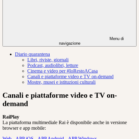
Menu di
navigazione
Diario quarantena
Libri, riviste, giornali
Podcast, audiolibri, letture
Cinema e video per #IoRestoACasa
Canali e piattaforme video e TV on-demand
Mostre, musei e istituzioni culturali
Canali e piattaforme video e TV on-
demand
RaiPlay
La piattaforma multimediale Rai è disponibile anche in versione
browser e app mobile:
Web
-
APP iOS
-
APP Android
-
APP Windows