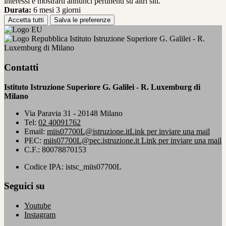
interessi e mostrarti annunci pertinenti su altri siti.
Durata:
6 mesi 3 giorni
Accetta tutti
Salva le preferenze
Istituto Istruzione Superiore G. Galilei - R.
Luxemburg di Milano
Contatti
Istituto Istruzione Superiore G. Galilei - R. Luxemburg di
Milano
Via Paravia 31 - 20148 Milano
Tel:
02 40091762
Email:
miis07700L@istruzione.it
Link per inviare una mail
PEC:
miis07700L@pec.istruzione.it
Link per inviare una mail
C.F.: 80078870153
Codice IPA: istsc_miis07700L
Seguici su
Youtube
Instagram