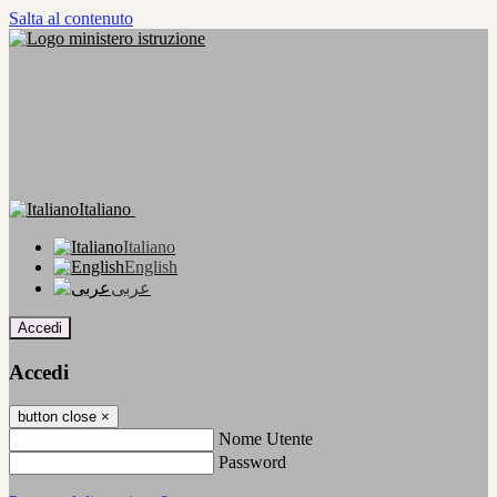
Salta al contenuto
Italiano
Italiano
English
عربى
Accedi
Accedi
button close
×
Nome Utente
Password