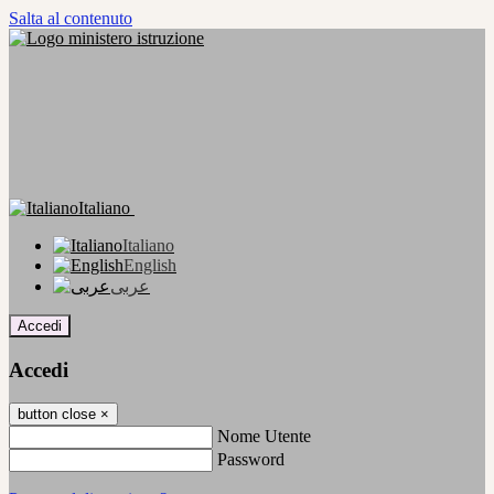
Salta al contenuto
Italiano
Italiano
English
عربى
Accedi
Accedi
button close
×
Nome Utente
Password