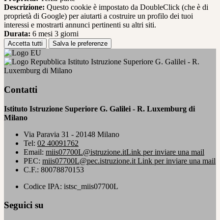
Descrizione:
Questo cookie è impostato da DoubleClick (che è di
proprietà di Google) per aiutarti a costruire un profilo dei tuoi
interessi e mostrarti annunci pertinenti su altri siti.
Durata:
6 mesi 3 giorni
Accetta tutti
Salva le preferenze
Istituto Istruzione Superiore G. Galilei - R.
Luxemburg di Milano
Contatti
Istituto Istruzione Superiore G. Galilei - R. Luxemburg di
Milano
Via Paravia 31 - 20148 Milano
Tel:
02 40091762
Email:
miis07700L@istruzione.it
Link per inviare una mail
PEC:
miis07700L@pec.istruzione.it
Link per inviare una mail
C.F.: 80078870153
Codice IPA: istsc_miis07700L
Seguici su