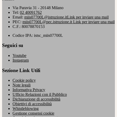
Via Paravia 31 - 20148 Milano
Tel:
02 40091762
Email:
miis07700L@istruzione.it
Link per inviare una mail
PEC:
miis07700L@pec.istruzione.it
Link per inviare una mail
C.F.: 80078870153
Codice IPA: istsc_miis07700L
Seguici su
Youtube
Instagram
Sezione Link Utili
Cookie policy
Note legali
Informativa Privacy
Ufficio Relazioni con il Pubblico
Dichiarazione di accessibilità
Obiettivi di accessibilità
Whistleblowing
Gestione consensi cookie