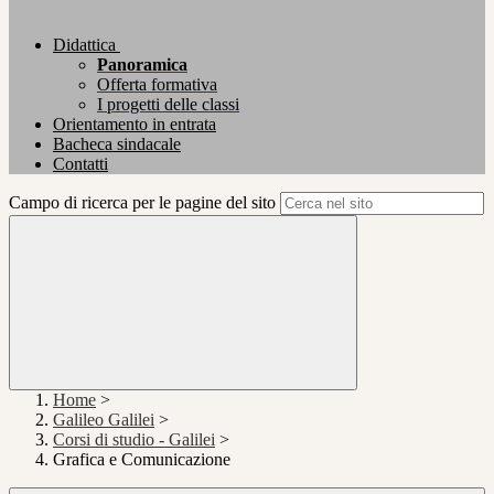
Didattica
Panoramica
Offerta formativa
I progetti delle classi
Orientamento in entrata
Bacheca sindacale
Contatti
Campo di ricerca per le pagine del sito
Home
>
Galileo Galilei
>
Corsi di studio - Galilei
>
Grafica e Comunicazione