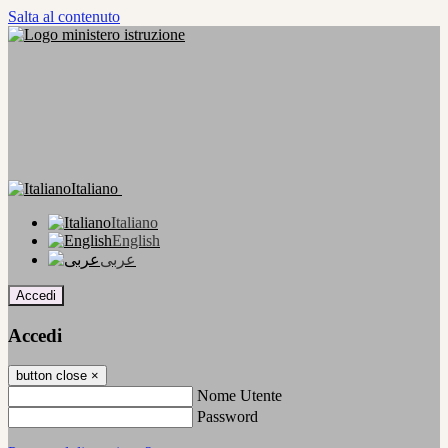
Salta al contenuto
Italiano
Italiano
English
عربى
Accedi
Accedi
button close
×
Nome Utente
Password