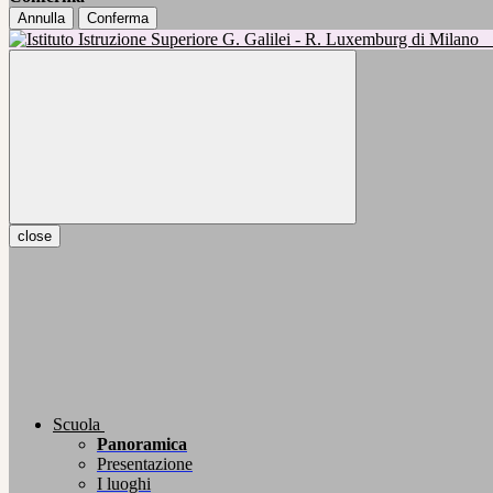
Annulla
Conferma
close
Scuola
Panoramica
Presentazione
I luoghi