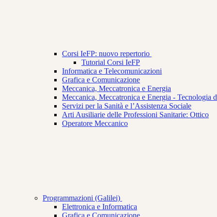
Corsi IeFP: nuovo repertorio
Tutorial Corsi IeFP
Informatica e Telecomunicazioni
Grafica e Comunicazione
Meccanica, Meccatronica e Energia
Meccanica, Meccatronica e Energia - Tecnologia de
Servizi per la Sanità e l’Assistenza Sociale
Arti Ausiliarie delle Professioni Sanitarie: Ottico
Operatore Meccanico
Programmazioni (Galilei)
Elettronica e Informatica
Grafica e Comunicazione