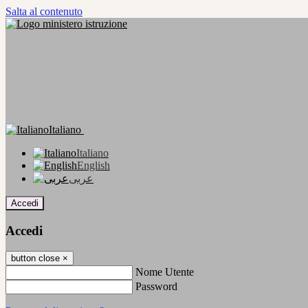
Salta al contenuto
Italiano
Italiano
English
عربى
Accedi
Accedi
button close
×
Nome Utente
Password