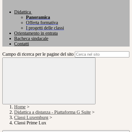
Didattica
Panoramica
Offerta formativa
I progetti delle classi
Orientamento in entrata
Bacheca sindacale
Contatti
Campo di ricerca per le pagine del sito
Home
>
Didattica a distanza - Piattaforma G Suite
>
Classi Luxemburg
>
Classi Prime Lux