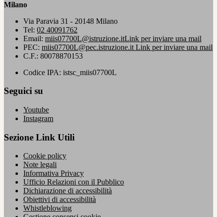
Milano
Via Paravia 31 - 20148 Milano
Tel:
02 40091762
Email:
miis07700L@istruzione.it
Link per inviare una mail
PEC:
miis07700L@pec.istruzione.it
Link per inviare una mail
C.F.: 80078870153
Codice IPA: istsc_miis07700L
Seguici su
Youtube
Instagram
Sezione Link Utili
Cookie policy
Note legali
Informativa Privacy
Ufficio Relazioni con il Pubblico
Dichiarazione di accessibilità
Obiettivi di accessibilità
Whistleblowing
Gestione consensi cookie