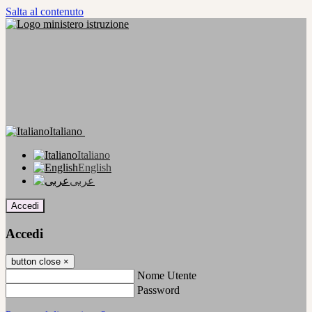
Salta al contenuto
Italiano
Italiano
English
عربى
Accedi
Accedi
button close
×
Nome Utente
Password