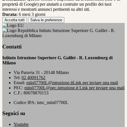
proprietà di Google) per aiutarti a costruire un profilo dei tuoi
interessi e mostrarti annunci pertinenti su altri siti.
Durata:
6 mesi 3 giorni
Accetta tutti
Salva le preferenze
Istituto Istruzione Superiore G. Galilei - R.
Luxemburg di Milano
Contatti
Istituto Istruzione Superiore G. Galilei - R. Luxemburg di
Milano
Via Paravia 31 - 20148 Milano
Tel:
02 40091762
Email:
miis07700L@istruzione.it
Link per inviare una mail
PEC:
miis07700L@pec.istruzione.it
Link per inviare una mail
C.F.: 80078870153
Codice IPA: istsc_miis07700L
Seguici su
Youtube