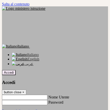
Salta al contenuto
Italiano
Italiano
English
عربى
Accedi
Accedi
button close
×
Nome Utente
Password