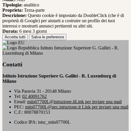
Tipologia:
analitico
Proprieta:
Terza-parte
Descrizione:
Questo cookie è impostato da DoubleClick (che è di
proprietà di Google) per aiutarti a costruire un profilo dei tuoi
interessi e mostrarti annunci pertinenti su altri siti.
Durata:
6 mesi 3 giorni
Accetta tutti
Salva le preferenze
Istituto Istruzione Superiore G. Galilei - R.
Luxemburg di Milano
Contatti
Istituto Istruzione Superiore G. Galilei - R. Luxemburg di
Milano
Via Paravia 31 - 20148 Milano
Tel:
02 40091762
Email:
miis07700L@istruzione.it
Link per inviare una mail
PEC:
miis07700L@pec.istruzione.it
Link per inviare una mail
C.F.: 80078870153
Codice IPA: istsc_miis07700L