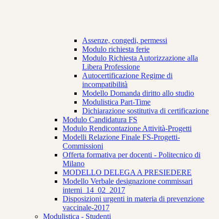
Assenze, congedi, permessi
Modulo richiesta ferie
Modulo Richiesta Autorizzazione alla
Libera Professione
Autocertificazione Regime di
incompatibilità
Modello Domanda diritto allo studio
Modulistica Part-Time
Dichiarazione sostitutiva di certificazione
Modulo Candidatura FS
Modulo Rendicontazione Attività-Progetti
Modelli Relazione Finale FS-Progetti-
Commissioni
Offerta formativa per docenti - Politecnico di
Milano
MODELLO DELEGA A PRESIEDERE
Modello Verbale designazione commissari
interni_14_02_2017
Disposizioni urgenti in materia di prevenzione
vaccinale-2017
Modulistica - Studenti