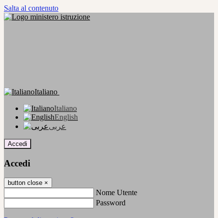
Salta al contenuto
Italiano
Italiano
English
عربى
Accedi
Accedi
button close
×
Nome Utente
Password