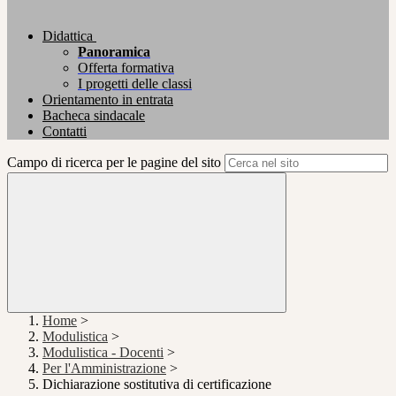
Didattica
Panoramica
Offerta formativa
I progetti delle classi
Orientamento in entrata
Bacheca sindacale
Contatti
Campo di ricerca per le pagine del sito
Home
>
Modulistica
>
Modulistica - Docenti
>
Per l'Amministrazione
>
Dichiarazione sostitutiva di certificazione