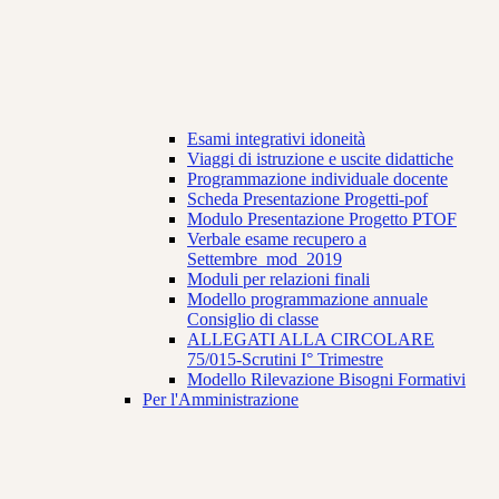
Esami integrativi idoneità
Viaggi di istruzione e uscite didattiche
Programmazione individuale docente
Scheda Presentazione Progetti-pof
Modulo Presentazione Progetto PTOF
Verbale esame recupero a
Settembre_mod_2019
Moduli per relazioni finali
Modello programmazione annuale
Consiglio di classe
ALLEGATI ALLA CIRCOLARE
75/015-Scrutini I° Trimestre
Modello Rilevazione Bisogni Formativi
Per l'Amministrazione