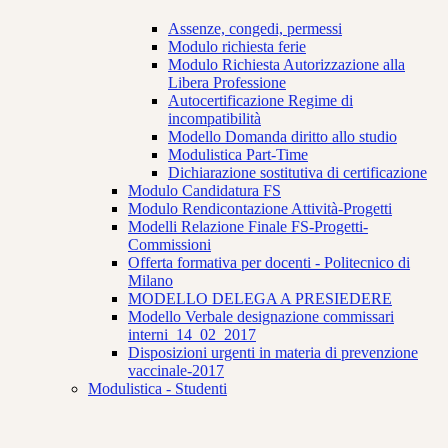
Assenze, congedi, permessi
Modulo richiesta ferie
Modulo Richiesta Autorizzazione alla
Libera Professione
Autocertificazione Regime di
incompatibilità
Modello Domanda diritto allo studio
Modulistica Part-Time
Dichiarazione sostitutiva di certificazione
Modulo Candidatura FS
Modulo Rendicontazione Attività-Progetti
Modelli Relazione Finale FS-Progetti-
Commissioni
Offerta formativa per docenti - Politecnico di
Milano
MODELLO DELEGA A PRESIEDERE
Modello Verbale designazione commissari
interni_14_02_2017
Disposizioni urgenti in materia di prevenzione
vaccinale-2017
Modulistica - Studenti