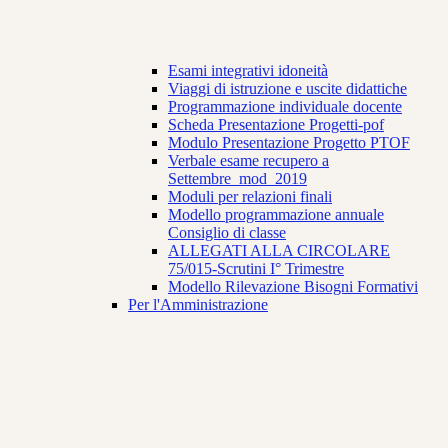
Esami integrativi idoneità
Viaggi di istruzione e uscite didattiche
Programmazione individuale docente
Scheda Presentazione Progetti-pof
Modulo Presentazione Progetto PTOF
Verbale esame recupero a
Settembre_mod_2019
Moduli per relazioni finali
Modello programmazione annuale
Consiglio di classe
ALLEGATI ALLA CIRCOLARE
75/015-Scrutini I° Trimestre
Modello Rilevazione Bisogni Formativi
Per l'Amministrazione