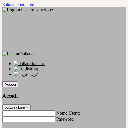
Salta al contenuto
Italiano
Italiano
English
عربى
Accedi
Accedi
button close
×
Nome Utente
Password