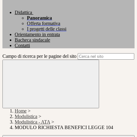
Didattica
Panoramica
Offerta formativa
I progetti delle classi
Orientamento in entrata
Bacheca sindacale
Contatti
Campo di ricerca per le pagine del sito
Home
>
Modulistica
>
Modulistica - ATA
>
MODULO RICHIESTA BENEFICI LEGGE 104