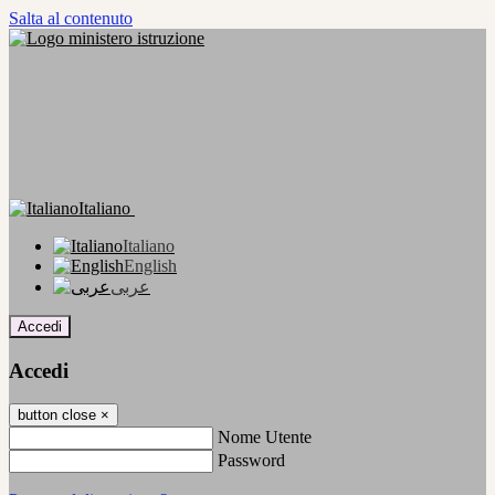
Salta al contenuto
Italiano
Italiano
English
عربى
Accedi
Accedi
button close
×
Nome Utente
Password