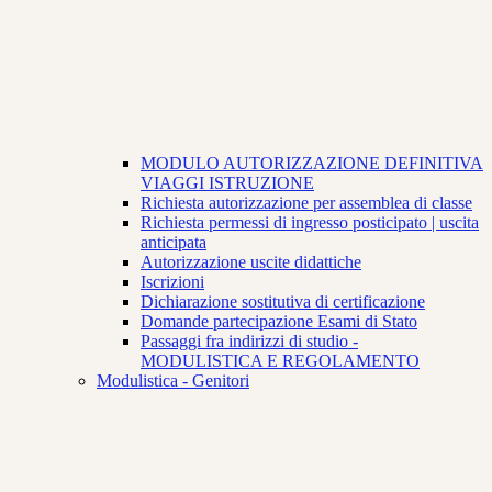
MODULO AUTORIZZAZIONE DEFINITIVA
VIAGGI ISTRUZIONE
Richiesta autorizzazione per assemblea di classe
Richiesta permessi di ingresso posticipato | uscita
anticipata
Autorizzazione uscite didattiche
Iscrizioni
Dichiarazione sostitutiva di certificazione
Domande partecipazione Esami di Stato
Passaggi fra indirizzi di studio -
MODULISTICA E REGOLAMENTO
Modulistica - Genitori