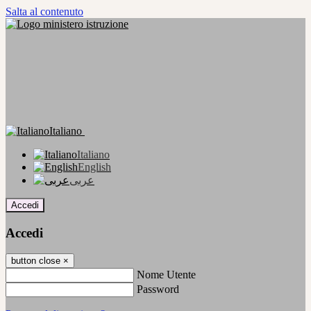
Salta al contenuto
Italiano
Italiano
English
عربى
Accedi
Accedi
button close
×
Nome Utente
Password