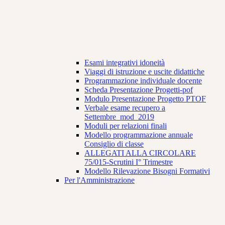
Esami integrativi idoneità
Viaggi di istruzione e uscite didattiche
Programmazione individuale docente
Scheda Presentazione Progetti-pof
Modulo Presentazione Progetto PTOF
Verbale esame recupero a
Settembre_mod_2019
Moduli per relazioni finali
Modello programmazione annuale
Consiglio di classe
ALLEGATI ALLA CIRCOLARE
75/015-Scrutini I° Trimestre
Modello Rilevazione Bisogni Formativi
Per l'Amministrazione