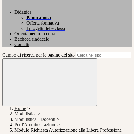
Didattica
Panoramica
Offerta formativa
I progetti delle classi
Orientamento in entrata
Bacheca sindacale
Contatti
Campo di ricerca per le pagine del sito
Home
>
Modulistica
>
Modulistica - Docenti
>
Per l'Amministrazione
>
Modulo Richiesta Autorizzazione alla Libera Professione