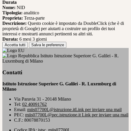
Durata
Nome:
NID
Tipologia:
analitico
Proprieta:
Terza-parte
Descrizione:
Questo cookie è impostato da DoubleClick (che è di
proprietà di Google) per aiutarti a costruire un profilo dei tuoi
interessi e mostrarti annunci pertinenti su altri siti.
Durata:
6 mesi 3 giorni
Accetta tutti
Salva le preferenze
Istituto Istruzione Superiore G. Galilei - R.
Luxemburg di Milano
Contatti
Istituto Istruzione Superiore G. Galilei - R. Luxemburg di
Milano
Via Paravia 31 - 20148 Milano
Tel:
02 40091762
Email:
miis07700L@istruzione.it
Link per inviare una mail
PEC:
miis07700L@pec.istruzione.it
Link per inviare una mail
C.F.: 80078870153
Codice IPA: istsc_miis07700L