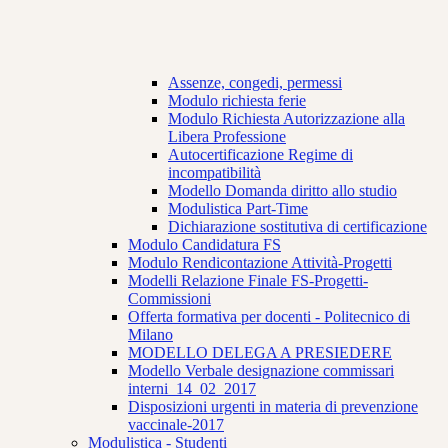
Assenze, congedi, permessi
Modulo richiesta ferie
Modulo Richiesta Autorizzazione alla
Libera Professione
Autocertificazione Regime di
incompatibilità
Modello Domanda diritto allo studio
Modulistica Part-Time
Dichiarazione sostitutiva di certificazione
Modulo Candidatura FS
Modulo Rendicontazione Attività-Progetti
Modelli Relazione Finale FS-Progetti-
Commissioni
Offerta formativa per docenti - Politecnico di
Milano
MODELLO DELEGA A PRESIEDERE
Modello Verbale designazione commissari
interni_14_02_2017
Disposizioni urgenti in materia di prevenzione
vaccinale-2017
Modulistica - Studenti