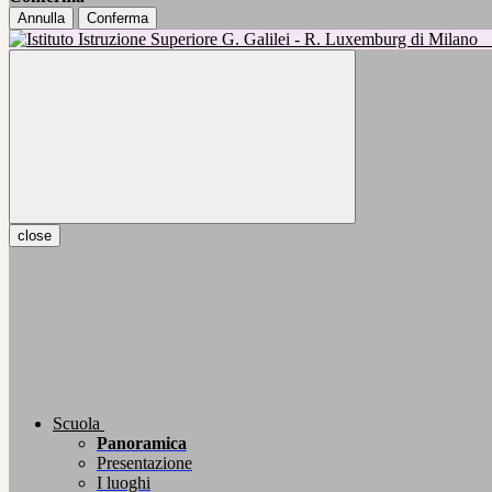
Annulla
Conferma
close
Scuola
Panoramica
Presentazione
I luoghi