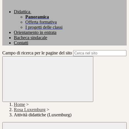
Didattica
Panoramica
Offerta formativa
I progetti delle classi
Orientamento in entrata
Bacheca sindacale
Contatti
Campo di ricerca per le pagine del sito
Home
>
Rosa Luxemburg
>
Attività didattiche (Luxemburg)