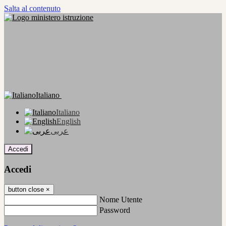
Salta al contenuto
Italiano
Italiano
English
عربى
Accedi
Accedi
button close
×
Nome Utente
Password