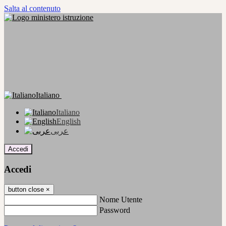
Salta al contenuto
Italiano
Italiano
English
عربى
Accedi
Accedi
button close
×
Nome Utente
Password