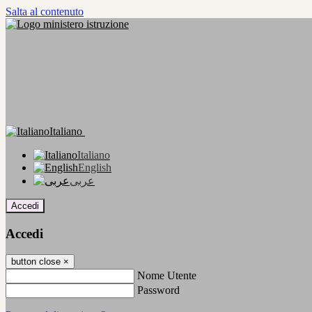
Salta al contenuto
Italiano
Italiano
English
عربى
Accedi
Accedi
button close
×
Nome Utente
Password