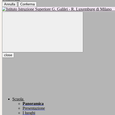
Annulla
Conferma
close
Scuola
Panoramica
Presentazione
I luoghi