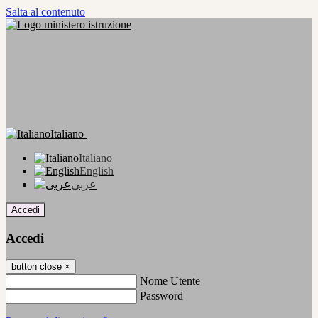
Salta al contenuto
Italiano
Italiano
English
عربى
Accedi
Accedi
button close
×
Nome Utente
Password