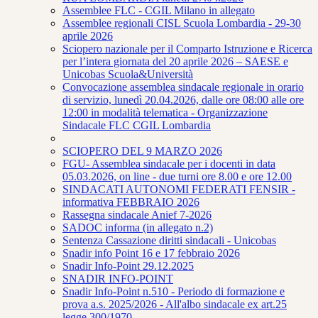
Assemblee FLC - CGIL Milano in allegato
Assemblee regionali CISL Scuola Lombardia - 29-30
aprile 2026
Sciopero nazionale per il Comparto Istruzione e Ricerca
per l’intera giornata del 20 aprile 2026 – SAESE e
Unicobas Scuola&Università
Convocazione assemblea sindacale regionale in orario
di servizio, lunedì 20.04.2026, dalle ore 08:00 alle ore
12:00 in modalità telematica - Organizzazione
Sindacale FLC CGIL Lombardia
SCIOPERO DEL 9 MARZO 2026
FGU- Assemblea sindacale per i docenti in data
05.03.2026, on line - due turni ore 8.00 e ore 12.00
SINDACATI AUTONOMI FEDERATI FENSIR -
informativa FEBBRAIO 2026
Rassegna sindacale Anief 7-2026
SADOC informa (in allegato n.2)
Sentenza Cassazione diritti sindacali - Unicobas
Snadir info Point 16 e 17 febbraio 2026
Snadir Info-Point 29.12.2025
SNADIR INFO-POINT
Snadir Info-Point n.510 - Periodo di formazione e
prova a.s. 2025/2026 - All'albo sindacale ex art.25
legge 300/1970