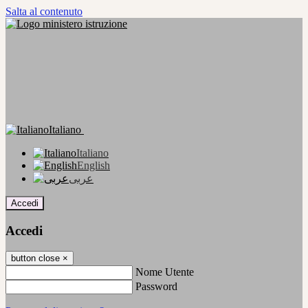
Salta al contenuto
Italiano
Italiano
English
عربى
Accedi
Accedi
button close
×
Nome Utente
Password