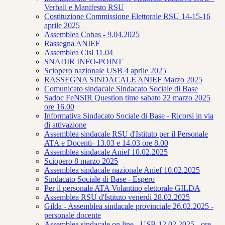
Verbali e Manifesto RSU
Costituzione Commissione Elettorale RSU 14-15-16
aprile 2025
Assemblea Cobas - 9.04.2025
Rassegna ANIEF
Assemblea Cisl 11.04
SNADIR INFO-POINT
Sciopero nazionale USB 4 aprile 2025
RASSEGNA SINDACALE ANIEF Marzo 2025
Comunicato sindacale Sindacato Sociale di Base
Sadoc FeNSIR Question time sabato 22 marzo 2025
ore 16.00
Informativa Sindacato Sociale di Base - Ricorsi in via
di attivazione
Assemblea sindacale RSU d'Istituto per il Personale
ATA e Docenti- 13.03 e 14.03 ore 8.00
Assemblea sindacale Anief 10.02.2025
Sciopero 8 marzo 2025
Assemblea sindacale nazionale Anief 10.02.2025
Sindacato Sociale di Base - Espero
Per il personale ATA Volantino elettorale GILDA
Assemblea RSU d'Istituto venerdì 28.02.2025
Gilda - Assemblea sindacale provinciale 26.02.2025 -
personale docente
Assemblea sindacale on line - USB 12.02.2025 - ore