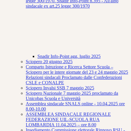
legge 300/1970. Snadir Info-Point n.395 - All'albo
sindacale ex art.25 legge 300/1970
Snadir Info-Point agg. luglio 2025
Sciopero 20 giugno 2025
Comparto Istruzione e Ricerca Settore Scuola –
Sciopero per le intere giornate del 23 e 24 maggio 2025
Relazioni sindacali Proclamato dalle Confederazioni
CSLE e CONALPE
Sciopero Invalsi SSB 7 maggio 2025
Sciopero Nazionale 7 maggio 2025 proclamato da
Unicobas Scuola e Università
Assemblea sindacale SNALS online - 10.04.2025 ore
8.00-10.00
ASSEMBLEA SINDACALE REGIONALE
FEDERAZIONE UIL-SCUOLA RUA
LOMBARDIA 11.04.2025 – ore 8.00
Insediamento Commissione elettorale Rinnovo RSU -