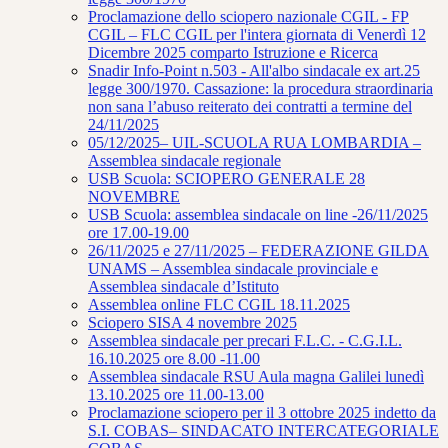
Proclamazione dello sciopero nazionale CGIL - FP
CGIL – FLC CGIL per l'intera giornata di Venerdì 12
Dicembre 2025 comparto Istruzione e Ricerca
Snadir Info-Point n.503 - All'albo sindacale ex art.25
legge 300/1970. Cassazione: la procedura straordinaria
non sana l’abuso reiterato dei contratti a termine del
24/11/2025
05/12/2025– UIL-SCUOLA RUA LOMBARDIA –
Assemblea sindacale regionale
USB Scuola: SCIOPERO GENERALE 28
NOVEMBRE
USB Scuola: assemblea sindacale on line -26/11/2025
ore 17.00-19.00
26/11/2025 e 27/11/2025 – FEDERAZIONE GILDA
UNAMS – Assemblea sindacale provinciale e
Assemblea sindacale d’Istituto
Assemblea online FLC CGIL 18.11.2025
Sciopero SISA 4 novembre 2025
Assemblea sindacale per precari F.L.C. - C.G.I.L.
16.10.2025 ore 8.00 -11.00
Assemblea sindacale RSU Aula magna Galilei lunedì
13.10.2025 ore 11.00-13.00
Proclamazione sciopero per il 3 ottobre 2025 indetto da
S.I. COBAS– SINDACATO INTERCATEGORIALE