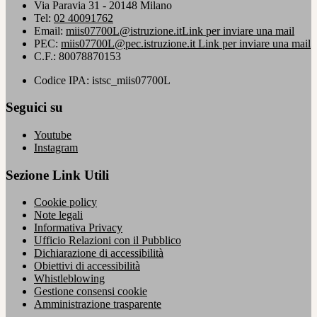
Via Paravia 31 - 20148 Milano
Tel:
02 40091762
Email:
miis07700L@istruzione.it
Link per inviare una mail
PEC:
miis07700L@pec.istruzione.it
Link per inviare una mail
C.F.: 80078870153
Codice IPA: istsc_miis07700L
Seguici su
Youtube
Instagram
Sezione Link Utili
Cookie policy
Note legali
Informativa Privacy
Ufficio Relazioni con il Pubblico
Dichiarazione di accessibilità
Obiettivi di accessibilità
Whistleblowing
Gestione consensi cookie
Amministrazione trasparente