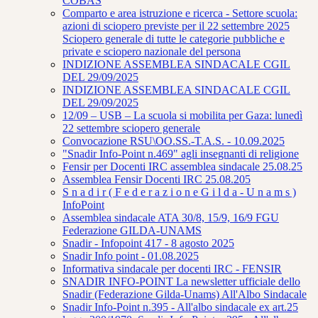
COBAS
Comparto e area istruzione e ricerca - Settore scuola:
azioni di sciopero previste per il 22 settembre 2025
Sciopero generale di tutte le categorie pubbliche e
private e sciopero nazionale del persona
INDIZIONE ASSEMBLEA SINDACALE CGIL
DEL 29/09/2025
INDIZIONE ASSEMBLEA SINDACALE CGIL
DEL 29/09/2025
12/09 – USB – La scuola si mobilita per Gaza: lunedì
22 settembre sciopero generale
Convocazione RSU\OO.SS.-T.A.S. - 10.09.2025
"Snadir Info-Point n.469" agli insegnanti di religione
Fensir per Docenti IRC assemblea sindacale 25.08.25
Assemblea Fensir Docenti IRC 25.08.205
S n a d i r ( F e d e r a z i o n e G i l d a - U n a m s )
InfoPoint
Assemblea sindacale ATA 30/8, 15/9, 16/9 FGU
Federazione GILDA-UNAMS
Snadir - Infopoint 417 - 8 agosto 2025
Snadir Info point - 01.08.2025
Informativa sindacale per docenti IRC - FENSIR
SNADIR INFO-POINT La newsletter ufficiale dello
Snadir (Federazione Gilda-Unams) All'Albo Sindacale
Snadir Info-Point n.395 - All'albo sindacale ex art.25