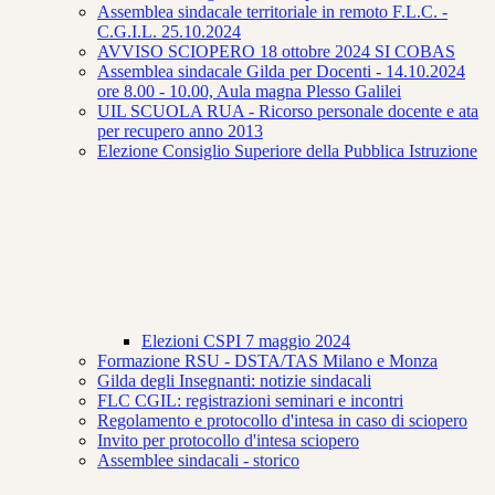
Assemblea sindacale territoriale in remoto F.L.C. -
C.G.I.L. 25.10.2024
AVVISO SCIOPERO 18 ottobre 2024 SI COBAS
Assemblea sindacale Gilda per Docenti - 14.10.2024
ore 8.00 - 10.00, Aula magna Plesso Galilei
UIL SCUOLA RUA - Ricorso personale docente e ata
per recupero anno 2013
Elezione Consiglio Superiore della Pubblica Istruzione
Elezioni CSPI 7 maggio 2024
Formazione RSU - DSTA/TAS Milano e Monza
Gilda degli Insegnanti: notizie sindacali
FLC CGIL: registrazioni seminari e incontri
Regolamento e protocollo d'intesa in caso di sciopero
Invito per protocollo d'intesa sciopero
Assemblee sindacali - storico