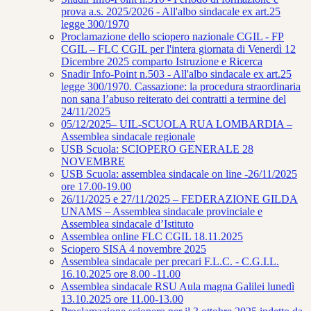
prova a.s. 2025/2026 - All'albo sindacale ex art.25
legge 300/1970
Proclamazione dello sciopero nazionale CGIL - FP
CGIL – FLC CGIL per l'intera giornata di Venerdì 12
Dicembre 2025 comparto Istruzione e Ricerca
Snadir Info-Point n.503 - All'albo sindacale ex art.25
legge 300/1970. Cassazione: la procedura straordinaria
non sana l’abuso reiterato dei contratti a termine del
24/11/2025
05/12/2025– UIL-SCUOLA RUA LOMBARDIA –
Assemblea sindacale regionale
USB Scuola: SCIOPERO GENERALE 28
NOVEMBRE
USB Scuola: assemblea sindacale on line -26/11/2025
ore 17.00-19.00
26/11/2025 e 27/11/2025 – FEDERAZIONE GILDA
UNAMS – Assemblea sindacale provinciale e
Assemblea sindacale d’Istituto
Assemblea online FLC CGIL 18.11.2025
Sciopero SISA 4 novembre 2025
Assemblea sindacale per precari F.L.C. - C.G.I.L.
16.10.2025 ore 8.00 -11.00
Assemblea sindacale RSU Aula magna Galilei lunedì
13.10.2025 ore 11.00-13.00