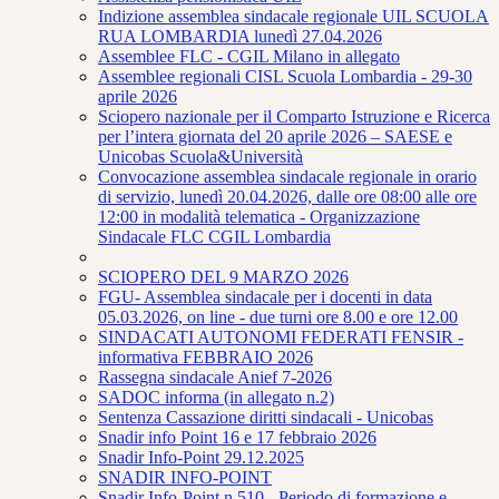
Indizione assemblea sindacale regionale UIL SCUOLA
RUA LOMBARDIA lunedì 27.04.2026
Assemblee FLC - CGIL Milano in allegato
Assemblee regionali CISL Scuola Lombardia - 29-30
aprile 2026
Sciopero nazionale per il Comparto Istruzione e Ricerca
per l’intera giornata del 20 aprile 2026 – SAESE e
Unicobas Scuola&Università
Convocazione assemblea sindacale regionale in orario
di servizio, lunedì 20.04.2026, dalle ore 08:00 alle ore
12:00 in modalità telematica - Organizzazione
Sindacale FLC CGIL Lombardia
SCIOPERO DEL 9 MARZO 2026
FGU- Assemblea sindacale per i docenti in data
05.03.2026, on line - due turni ore 8.00 e ore 12.00
SINDACATI AUTONOMI FEDERATI FENSIR -
informativa FEBBRAIO 2026
Rassegna sindacale Anief 7-2026
SADOC informa (in allegato n.2)
Sentenza Cassazione diritti sindacali - Unicobas
Snadir info Point 16 e 17 febbraio 2026
Snadir Info-Point 29.12.2025
SNADIR INFO-POINT
Snadir Info-Point n.510 - Periodo di formazione e