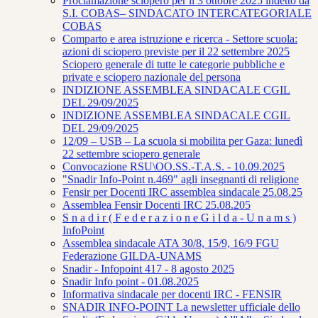
Proclamazione sciopero per il 3 ottobre 2025 indetto da
S.I. COBAS– SINDACATO INTERCATEGORIALE
COBAS
Comparto e area istruzione e ricerca - Settore scuola:
azioni di sciopero previste per il 22 settembre 2025
Sciopero generale di tutte le categorie pubbliche e
private e sciopero nazionale del persona
INDIZIONE ASSEMBLEA SINDACALE CGIL
DEL 29/09/2025
INDIZIONE ASSEMBLEA SINDACALE CGIL
DEL 29/09/2025
12/09 – USB – La scuola si mobilita per Gaza: lunedì
22 settembre sciopero generale
Convocazione RSU\OO.SS.-T.A.S. - 10.09.2025
"Snadir Info-Point n.469" agli insegnanti di religione
Fensir per Docenti IRC assemblea sindacale 25.08.25
Assemblea Fensir Docenti IRC 25.08.205
S n a d i r ( F e d e r a z i o n e G i l d a - U n a m s )
InfoPoint
Assemblea sindacale ATA 30/8, 15/9, 16/9 FGU
Federazione GILDA-UNAMS
Snadir - Infopoint 417 - 8 agosto 2025
Snadir Info point - 01.08.2025
Informativa sindacale per docenti IRC - FENSIR
SNADIR INFO-POINT La newsletter ufficiale dello