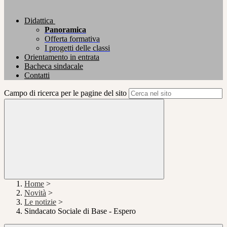
Didattica
Panoramica
Offerta formativa
I progetti delle classi
Orientamento in entrata
Bacheca sindacale
Contatti
Campo di ricerca per le pagine del sito
Home
>
Novità
>
Le notizie
>
Sindacato Sociale di Base - Espero