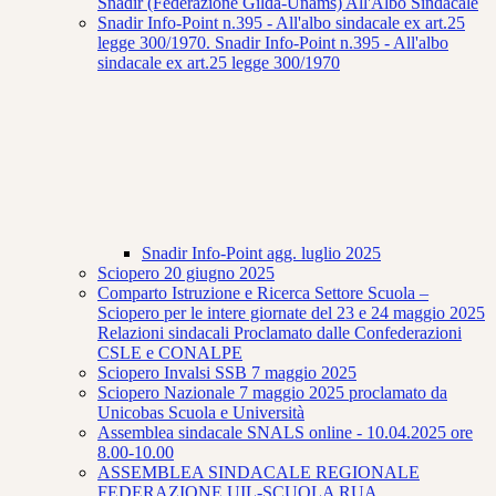
Snadir (Federazione Gilda-Unams) All'Albo Sindacale
Snadir Info-Point n.395 - All'albo sindacale ex art.25
legge 300/1970. Snadir Info-Point n.395 - All'albo
sindacale ex art.25 legge 300/1970
Snadir Info-Point agg. luglio 2025
Sciopero 20 giugno 2025
Comparto Istruzione e Ricerca Settore Scuola –
Sciopero per le intere giornate del 23 e 24 maggio 2025
Relazioni sindacali Proclamato dalle Confederazioni
CSLE e CONALPE
Sciopero Invalsi SSB 7 maggio 2025
Sciopero Nazionale 7 maggio 2025 proclamato da
Unicobas Scuola e Università
Assemblea sindacale SNALS online - 10.04.2025 ore
8.00-10.00
ASSEMBLEA SINDACALE REGIONALE
FEDERAZIONE UIL-SCUOLA RUA