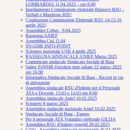
LOMBARDIA 11.04.2025 – ore 8.00
Insediamento Commissione elettorale Rinnovo RSU -
Verbali e Manifesto RSU
Costituzione Commissione Elettorale RSU 14-15-16
aprile 2025
Assemblea Cobas - 9.04.2025
Rassegna ANIEF
Assemblea Cisl 11.04
SNADIR INFO-POINT
Sciopero nazionale USB 4 aprile 2025
RASSEGNA SINDACALE ANIEF Marzo 2025
Comunicato sindacale Sindacato Sociale di Base
Sadoc FeNSIR Question time sabato 22 marzo 2025
ore 16.00
Informativa Sindacato Sociale di Base - Ricorsi in via
di attivazione
Assemblea sindacale RSU d'Istituto per il Personale
ATA e Docenti- 13.03 e 14.03 ore 8.00
Assemblea sindacale Anief 10.02.2025
Sciopero 8 marzo 2025
Assemblea sindacale nazionale Anief 10.02.2025
Sindacato Sociale di Base - Espero
Per il personale ATA Volantino elettorale GILDA
Assemblea RSU d'Istituto venerdì 28.02.2025
Gilda - Assemblea sindacale provinciale 26.02.2025 -