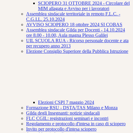
SCIOPERO 31 OTTOBRE 2024 - Circolare del
MIM allagata e Avviso per i lavoratori
Assemblea sindacale territoriale in remoto F.L.C. -
C.G.I.L. 25.10.2024
AVVISO SCIOPERO 18 ottobre 2024 SI COBAS
Assemblea sindacale Gilda per Docenti - 14.10.2024
ore 8.00 - 10.00, Aula magna Plesso Galilei
UIL SCUOLA RUA - Ricorso personale docente e ata
per recupero anno 2013
Elezione Consiglio Superiore della Pubblica Istruzione
Elezioni CSPI 7 maggio 2024
Formazione RSU - DSTA/TAS Milano e Monza
Gilda degli Insegnanti: notizie sindacali
FLC CGIL: registrazioni seminari e incontri
Regolamento e protocollo d'intesa in caso di sciopero
Invito per protocollo d'intesa sciopero