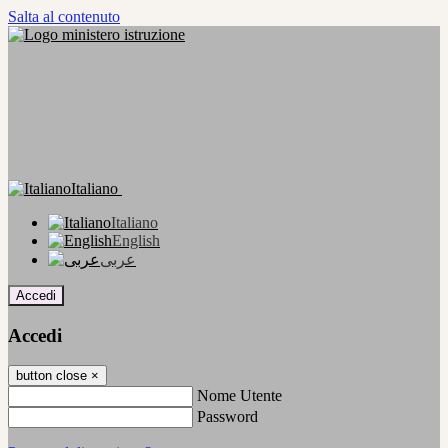
Salta al contenuto
Italiano
Italiano
English
عربى
Accedi
Accedi
button close
×
Nome Utente
Password