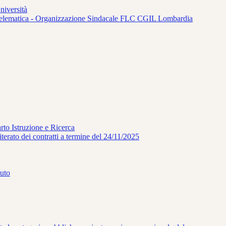
niversità
ità telematica - Organizzazione Sindacale FLC CGIL Lombardia
to Istruzione e Ricerca
terato dei contratti a termine del 24/11/2025
uto