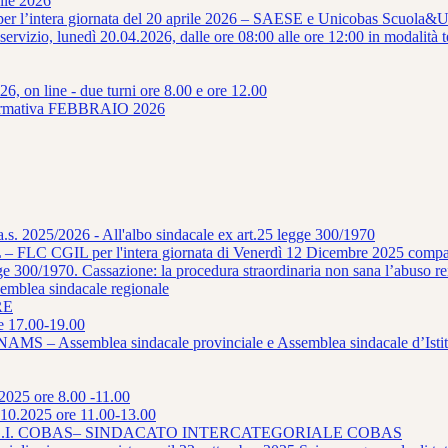
ile 2026
 per l’intera giornata del 20 aprile 2026 – SAESE e Unicobas Scuola&U
 servizio, lunedì 20.04.2026, dalle ore 08:00 alle ore 12:00 in modal
6, on line - due turni ore 8.00 e ore 12.00
mativa FEBBRAIO 2026
a.s. 2025/2026 - All'albo sindacale ex art.25 legge 300/1970
– FLC CGIL per l'intera giornata di Venerdì 12 Dicembre 2025 compar
ge 300/1970. Cassazione: la procedura straordinaria non sana l’abuso rei
ea sindacale regionale
RE
e 17.00-19.00
– Assemblea sindacale provinciale e Assemblea sindacale d’Istit
.2025 ore 8.00 -11.00
10.2025 ore 11.00-13.00
detto da S.I. COBAS– SINDACATO INTERCATEGORIALE COBAS