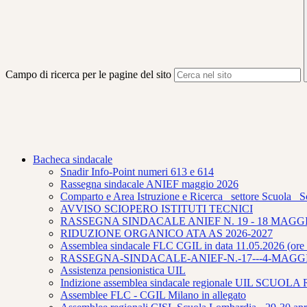
Campo di ricerca per le pagine del sito
Bacheca sindacale
Snadir Info-Point numeri 613 e 614
Rassegna sindacale ANIEF maggio 2026
Comparto e Area Istruzione e Ricerca_ settore Scuola_ S
AVVISO SCIOPERO ISTITUTI TECNICI
RASSEGNA SINDACALE ANIEF N. 19 - 18 MAGGI
RIDUZIONE ORGANICO ATA AS 2026-2027
Assemblea sindacale FLC CGIL in data 11.05.2026 (ore 
RASSEGNA-SINDACALE-ANIEF-N.-17---4-MAGGI
Assistenza pensionistica UIL
Indizione assemblea sindacale regionale UIL SCUO
Assemblee FLC - CGIL Milano in allegato