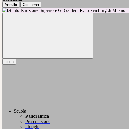
Annulla
Conferma
close
Scuola
Panoramica
Presentazione
I luoghi