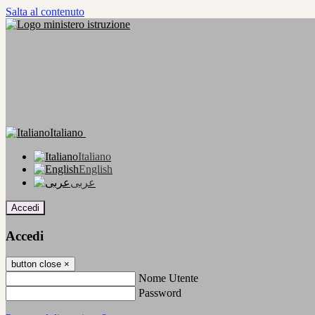
Salta al contenuto
Italiano
Italiano
English
عربى
Accedi
Accedi
button close
×
Nome Utente
Password