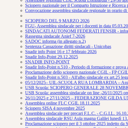
Assemblee regionali CISL Scuola Lombardia - 29-30 apr
Sciopero nazionale per il Comparto Istruzione e Ricerca
Convocazione assemblea sindacale regionale in orario di
SCIOPERO DEL 9 MARZO 2026
FGU- Assemblea sindacale per i docenti in data 05.03.202
SINDACATI AUTONOMI FEDERATI FENSIR - infor
Rassegna sindacale Anief 7-2026
SADOC informa (in allegato n.2)
Sentenza Cassazione diritti sindacali - Unicobas
Snadir info Point 16 e 17 febbraio 2026
Snadir Info-Point 29.12.2025
SNADIR INFO-POINT
Snadir Info-Point n.510 - Periodo di formazione e prova 
Proclamazione dello sciopero nazionale CGIL - FP CGIL 
Snadir Info-Point n.503 - All'albo sindacale ex art.25 leg
05/12/2025– UIL-SCUOLA RUA LOMBARDIA – Assembl
USB Scuola: SCIOPERO GENERALE 28 NOVEMB
USB Scuola: assemblea sindacale on line -26/11/2025 or
26/11/2025 e 27/11/2025 – FEDERAZIONE GILDA UNAMS 
Assemblea online FLC CGIL 18.11.2025
Sciopero SISA 4 novembre 2025
Assemblea sindacale per precari F.L.C. - C.G.I.L. 16.10
Assemblea sindacale RSU Aula magna Galilei lunedì 13.
Proclamazione sciopero per il 3 ottobre 2025 in