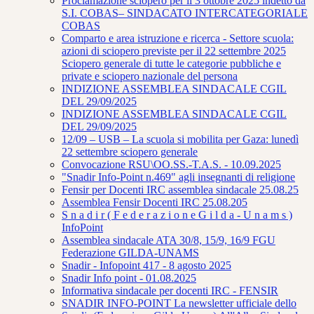
Proclamazione sciopero per il 3 ottobre 2025 indetto da
S.I. COBAS– SINDACATO INTERCATEGORIALE
COBAS
Comparto e area istruzione e ricerca - Settore scuola:
azioni di sciopero previste per il 22 settembre 2025
Sciopero generale di tutte le categorie pubbliche e
private e sciopero nazionale del persona
INDIZIONE ASSEMBLEA SINDACALE CGIL
DEL 29/09/2025
INDIZIONE ASSEMBLEA SINDACALE CGIL
DEL 29/09/2025
12/09 – USB – La scuola si mobilita per Gaza: lunedì
22 settembre sciopero generale
Convocazione RSU\OO.SS.-T.A.S. - 10.09.2025
"Snadir Info-Point n.469" agli insegnanti di religione
Fensir per Docenti IRC assemblea sindacale 25.08.25
Assemblea Fensir Docenti IRC 25.08.205
S n a d i r ( F e d e r a z i o n e G i l d a - U n a m s )
InfoPoint
Assemblea sindacale ATA 30/8, 15/9, 16/9 FGU
Federazione GILDA-UNAMS
Snadir - Infopoint 417 - 8 agosto 2025
Snadir Info point - 01.08.2025
Informativa sindacale per docenti IRC - FENSIR
SNADIR INFO-POINT La newsletter ufficiale dello