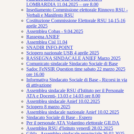
LOMBARDIA 11.04.2025 – ore 8.00
Insediamento Commissione elettorale Rinnovo RSU -
Verbali e Manifesto RSU
Costituzione Commissione Elettorale RSU 14-15-16
aprile 2025
Assemblea Cobas - 9.04.2025
Rassegna ANIEF
Assemblea Cisl 11.04
SNADIR INFO-POINT
Sciopero nazionale USB 4 aprile 2025
RASSEGNA SINDACALE ANIEF Marzo 2025
Comunicato sindacale Sindacato Sociale di Base
Sadoc FeNSIR Question time sabato 22 marzo 2025
ore 16.00
Informativa Sindacato Sociale di Base - Ricorsi in via
di attivazione
Assemblea sindacale RSU d'Istituto per il Personale
ATA e Docenti- 13.03 e 14.03 ore 8.00
Assemblea sindacale Anief 10.02.2025
Sciopero 8 marzo 2025
Assemblea sindacale nazionale Anief 10.02.2025
Sindacato Sociale di Base - Espero
Per il personale ATA Volantino elettorale GILDA
Assemblea RSU d'Istituto venerdì 28.02.2025
Gilda - Assemblea sindacale provinciale 26.02.2025 -