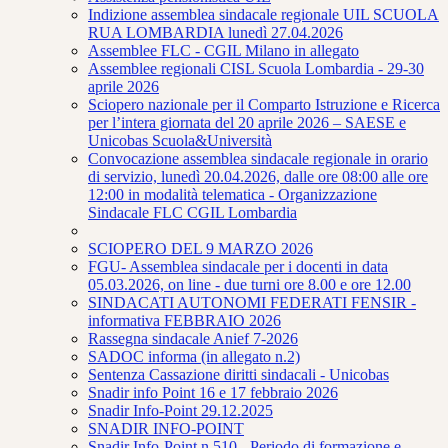
Indizione assemblea sindacale regionale UIL SCUOLA
RUA LOMBARDIA lunedì 27.04.2026
Assemblee FLC - CGIL Milano in allegato
Assemblee regionali CISL Scuola Lombardia - 29-30
aprile 2026
Sciopero nazionale per il Comparto Istruzione e Ricerca
per l’intera giornata del 20 aprile 2026 – SAESE e
Unicobas Scuola&Università
Convocazione assemblea sindacale regionale in orario
di servizio, lunedì 20.04.2026, dalle ore 08:00 alle ore
12:00 in modalità telematica - Organizzazione
Sindacale FLC CGIL Lombardia
SCIOPERO DEL 9 MARZO 2026
FGU- Assemblea sindacale per i docenti in data
05.03.2026, on line - due turni ore 8.00 e ore 12.00
SINDACATI AUTONOMI FEDERATI FENSIR -
informativa FEBBRAIO 2026
Rassegna sindacale Anief 7-2026
SADOC informa (in allegato n.2)
Sentenza Cassazione diritti sindacali - Unicobas
Snadir info Point 16 e 17 febbraio 2026
Snadir Info-Point 29.12.2025
SNADIR INFO-POINT
Snadir Info-Point n.510 - Periodo di formazione e