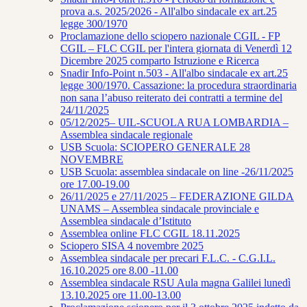
prova a.s. 2025/2026 - All'albo sindacale ex art.25
legge 300/1970
Proclamazione dello sciopero nazionale CGIL - FP
CGIL – FLC CGIL per l'intera giornata di Venerdì 12
Dicembre 2025 comparto Istruzione e Ricerca
Snadir Info-Point n.503 - All'albo sindacale ex art.25
legge 300/1970. Cassazione: la procedura straordinaria
non sana l’abuso reiterato dei contratti a termine del
24/11/2025
05/12/2025– UIL-SCUOLA RUA LOMBARDIA –
Assemblea sindacale regionale
USB Scuola: SCIOPERO GENERALE 28
NOVEMBRE
USB Scuola: assemblea sindacale on line -26/11/2025
ore 17.00-19.00
26/11/2025 e 27/11/2025 – FEDERAZIONE GILDA
UNAMS – Assemblea sindacale provinciale e
Assemblea sindacale d’Istituto
Assemblea online FLC CGIL 18.11.2025
Sciopero SISA 4 novembre 2025
Assemblea sindacale per precari F.L.C. - C.G.I.L.
16.10.2025 ore 8.00 -11.00
Assemblea sindacale RSU Aula magna Galilei lunedì
13.10.2025 ore 11.00-13.00