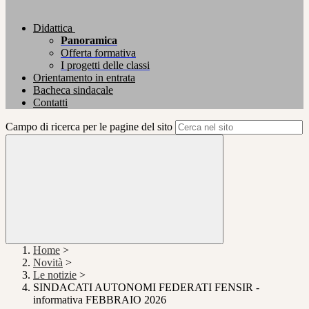
Didattica
Panoramica
Offerta formativa
I progetti delle classi
Orientamento in entrata
Bacheca sindacale
Contatti
Campo di ricerca per le pagine del sito
Home
>
Novità
>
Le notizie
>
SINDACATI AUTONOMI FEDERATI FENSIR -
informativa FEBBRAIO 2026