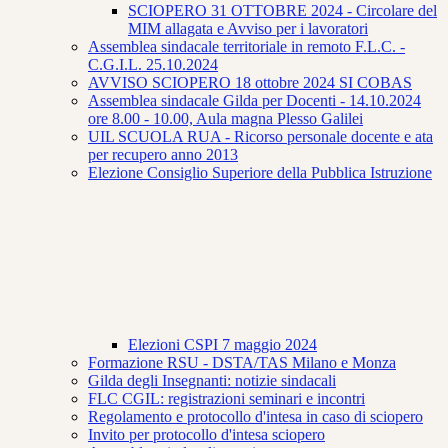
SCIOPERO 31 OTTOBRE 2024 - Circolare del
MIM allagata e Avviso per i lavoratori
Assemblea sindacale territoriale in remoto F.L.C. -
C.G.I.L. 25.10.2024
AVVISO SCIOPERO 18 ottobre 2024 SI COBAS
Assemblea sindacale Gilda per Docenti - 14.10.2024
ore 8.00 - 10.00, Aula magna Plesso Galilei
UIL SCUOLA RUA - Ricorso personale docente e ata
per recupero anno 2013
Elezione Consiglio Superiore della Pubblica Istruzione
Elezioni CSPI 7 maggio 2024
Formazione RSU - DSTA/TAS Milano e Monza
Gilda degli Insegnanti: notizie sindacali
FLC CGIL: registrazioni seminari e incontri
Regolamento e protocollo d'intesa in caso di sciopero
Invito per protocollo d'intesa sciopero