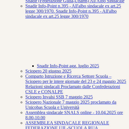
Snadir (Federazione Gilda-Unams) All'Albo Sindacale
Snadir Info-Point n.395 - All'albo sindacale ex art.25
legge 300/1970. Snadir Info-Point n.395 - All'albo
sindacale ex art.25 legge 300/1970
Snadir Info-Point agg. luglio 2025
Sciopero 20 giugno 2025
Comparto Istruzione e Ricerca Settore Scuola –
Sciopero per le intere giornate del 23 e 24 maggio 2025
Relazioni sindacali Proclamato dalle Confederazioni
CSLE e CONALPE
Sciopero Invalsi SSB 7 maggio 2025
Sciopero Nazionale 7 maggio 2025 proclamato da
Unicobas Scuola e Università
Assemblea sindacale SNALS online - 10.04.2025 ore
8.00-10.00
ASSEMBLEA SINDACALE REGIONALE
FEDERAZIONE UIL-SCUOLA RUA