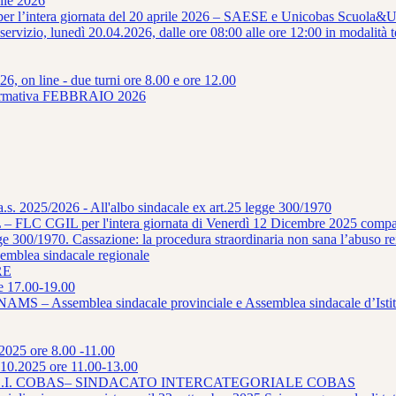
ile 2026
 per l’intera giornata del 20 aprile 2026 – SAESE e Unicobas Scuola&U
 servizio, lunedì 20.04.2026, dalle ore 08:00 alle ore 12:00 in modal
6, on line - due turni ore 8.00 e ore 12.00
mativa FEBBRAIO 2026
a.s. 2025/2026 - All'albo sindacale ex art.25 legge 300/1970
– FLC CGIL per l'intera giornata di Venerdì 12 Dicembre 2025 compar
ge 300/1970. Cassazione: la procedura straordinaria non sana l’abuso rei
ea sindacale regionale
RE
e 17.00-19.00
– Assemblea sindacale provinciale e Assemblea sindacale d’Istit
.2025 ore 8.00 -11.00
10.2025 ore 11.00-13.00
detto da S.I. COBAS– SINDACATO INTERCATEGORIALE COBAS