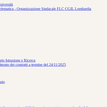
niversità
ità telematica - Organizzazione Sindacale FLC CGIL Lombardia
to Istruzione e Ricerca
terato dei contratti a termine del 24/11/2025
uto