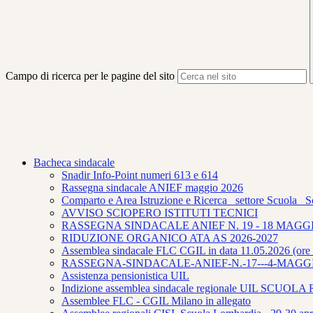
Campo di ricerca per le pagine del sito
Bacheca sindacale
Snadir Info-Point numeri 613 e 614
Rassegna sindacale ANIEF maggio 2026
Comparto e Area Istruzione e Ricerca_ settore Scuola_ S
AVVISO SCIOPERO ISTITUTI TECNICI
RASSEGNA SINDACALE ANIEF N. 19 - 18 MAGGI
RIDUZIONE ORGANICO ATA AS 2026-2027
Assemblea sindacale FLC CGIL in data 11.05.2026 (ore 
RASSEGNA-SINDACALE-ANIEF-N.-17---4-MAGGI
Assistenza pensionistica UIL
Indizione assemblea sindacale regionale UIL SCUO
Assemblee FLC - CGIL Milano in allegato