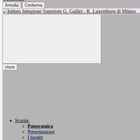
Annulla
Conferma
close
Scuola
Panoramica
Presentazione
I luoghi