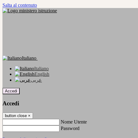
Salta al contenuto
Italiano
Italiano
English
عربى
Accedi
Accedi
button close
×
Nome Utente
Password