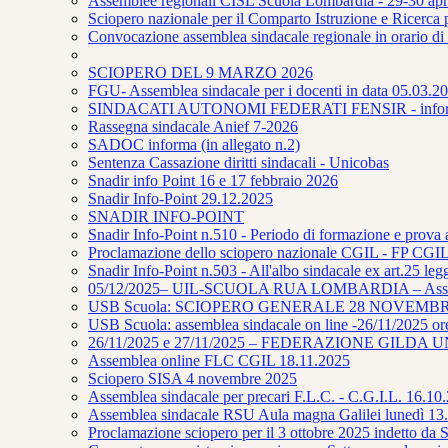
Assemblee regionali CISL Scuola Lombardia - 29-30 apr
Sciopero nazionale per il Comparto Istruzione e Ricerca
Convocazione assemblea sindacale regionale in orario di
SCIOPERO DEL 9 MARZO 2026
FGU- Assemblea sindacale per i docenti in data 05.03.202
SINDACATI AUTONOMI FEDERATI FENSIR - infor
Rassegna sindacale Anief 7-2026
SADOC informa (in allegato n.2)
Sentenza Cassazione diritti sindacali - Unicobas
Snadir info Point 16 e 17 febbraio 2026
Snadir Info-Point 29.12.2025
SNADIR INFO-POINT
Snadir Info-Point n.510 - Periodo di formazione e prova 
Proclamazione dello sciopero nazionale CGIL - FP CGIL 
Snadir Info-Point n.503 - All'albo sindacale ex art.25 leg
05/12/2025– UIL-SCUOLA RUA LOMBARDIA – Assembl
USB Scuola: SCIOPERO GENERALE 28 NOVEMB
USB Scuola: assemblea sindacale on line -26/11/2025 or
26/11/2025 e 27/11/2025 – FEDERAZIONE GILDA UNAMS 
Assemblea online FLC CGIL 18.11.2025
Sciopero SISA 4 novembre 2025
Assemblea sindacale per precari F.L.C. - C.G.I.L. 16.10
Assemblea sindacale RSU Aula magna Galilei lunedì 13.
Proclamazione sciopero per il 3 ottobre 2025 in