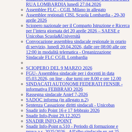
RUA LOMBARDIA lunedì 27.04.2026
Assemblee FLC - CGIL Milano in allegato
Assemblee regionali CISL Scuola Lombardia - 29-30
aprile 2026
Sciopero nazionale per il Comparto Istruzione e Ricerca
per l’intera giornata del 20 aprile 2026 – SAESE e
Unicobas Scuola&Università
Convocazione assemblea sindacale regionale in orario
di servizio, lunedì 20.04.2026, dalle ore 08:00 alle ore
12:00 in modalità telematica - Organizzazione
Sindacale FLC CGIL Lombardia
SCIOPERO DEL 9 MARZO 2026
FGU- Assemblea sindacale per i docenti in data
05.03.2026, on line - due turni ore 8.00 e ore 12.00
SINDACATI AUTONOMI FEDERATI FENSIR -
informativa FEBBRAIO 2026
Rassegna sindacale Anief 7-2026
SADOC informa (in allegato n.2)
Sentenza Cassazione diritti sindacali - Unicobas
Snadir info Point 16 e 17 febbraio 2026
Snadir Info-Point 29.12.2025
SNADIR INFO-POINT
Snadir Info-Point n.510 - Periodo di formazione e
prova a.s. 2025/2026 - All'albo sindacale ex art.25