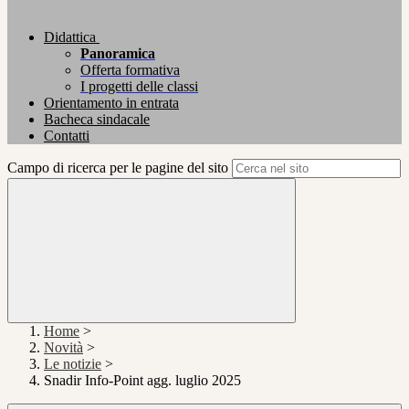
Didattica
Panoramica
Offerta formativa
I progetti delle classi
Orientamento in entrata
Bacheca sindacale
Contatti
Campo di ricerca per le pagine del sito
Home
>
Novità
>
Le notizie
>
Snadir Info-Point agg. luglio 2025