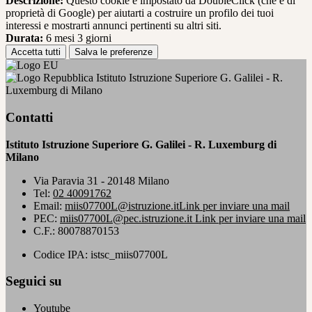
Descrizione:
Questo cookie è impostato da DoubleClick (che è di
proprietà di Google) per aiutarti a costruire un profilo dei tuoi
interessi e mostrarti annunci pertinenti su altri siti.
Durata:
6 mesi 3 giorni
Accetta tutti
Salva le preferenze
Istituto Istruzione Superiore G. Galilei - R.
Luxemburg di Milano
Contatti
Istituto Istruzione Superiore G. Galilei - R. Luxemburg di
Milano
Via Paravia 31 - 20148 Milano
Tel:
02 40091762
Email:
miis07700L@istruzione.it
Link per inviare una mail
PEC:
miis07700L@pec.istruzione.it
Link per inviare una mail
C.F.: 80078870153
Codice IPA: istsc_miis07700L
Seguici su
Youtube