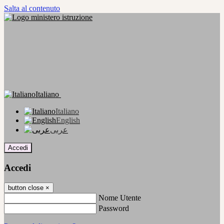
Salta al contenuto
Italiano
Italiano
English
عربى
Accedi
Accedi
button close
×
Nome Utente
Password