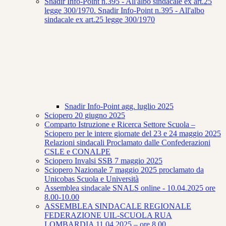
Snadir Info-Point n.395 - All'albo sindacale ex art.25
legge 300/1970. Snadir Info-Point n.395 - All'albo
sindacale ex art.25 legge 300/1970
Snadir Info-Point agg. luglio 2025
Sciopero 20 giugno 2025
Comparto Istruzione e Ricerca Settore Scuola –
Sciopero per le intere giornate del 23 e 24 maggio 2025
Relazioni sindacali Proclamato dalle Confederazioni
CSLE e CONALPE
Sciopero Invalsi SSB 7 maggio 2025
Sciopero Nazionale 7 maggio 2025 proclamato da
Unicobas Scuola e Università
Assemblea sindacale SNALS online - 10.04.2025 ore
8.00-10.00
ASSEMBLEA SINDACALE REGIONALE
FEDERAZIONE UIL-SCUOLA RUA
LOMBARDIA 11.04.2025 – ore 8.00