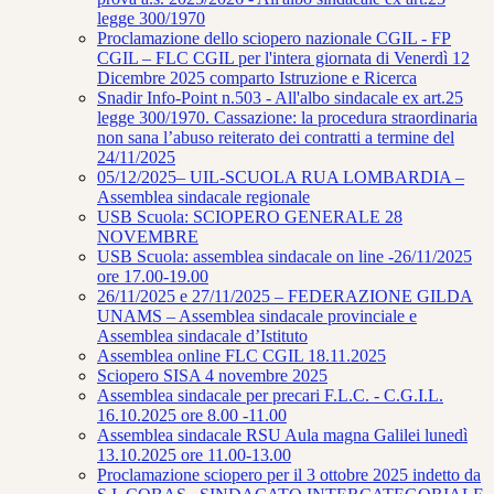
legge 300/1970
Proclamazione dello sciopero nazionale CGIL - FP
CGIL – FLC CGIL per l'intera giornata di Venerdì 12
Dicembre 2025 comparto Istruzione e Ricerca
Snadir Info-Point n.503 - All'albo sindacale ex art.25
legge 300/1970. Cassazione: la procedura straordinaria
non sana l’abuso reiterato dei contratti a termine del
24/11/2025
05/12/2025– UIL-SCUOLA RUA LOMBARDIA –
Assemblea sindacale regionale
USB Scuola: SCIOPERO GENERALE 28
NOVEMBRE
USB Scuola: assemblea sindacale on line -26/11/2025
ore 17.00-19.00
26/11/2025 e 27/11/2025 – FEDERAZIONE GILDA
UNAMS – Assemblea sindacale provinciale e
Assemblea sindacale d’Istituto
Assemblea online FLC CGIL 18.11.2025
Sciopero SISA 4 novembre 2025
Assemblea sindacale per precari F.L.C. - C.G.I.L.
16.10.2025 ore 8.00 -11.00
Assemblea sindacale RSU Aula magna Galilei lunedì
13.10.2025 ore 11.00-13.00
Proclamazione sciopero per il 3 ottobre 2025 indetto da