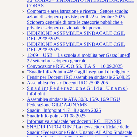
S.I. COBAS– SINDACATO INTERCATEGORIALE
COBAS
Comparto e area istruzione e ricerca - Settore scuola:
azioni di sciopero previste per il 22 settembre 2025
Sciopero generale di tutte le categorie pubbliche e
private e sciopero nazionale del persona
INDIZIONE ASSEMBLEA SINDACALE CGIL
DEL 29/09/2025
INDIZIONE ASSEMBLEA SINDACALE CGIL
DEL 29/09/2025
12/09 – USB – La scuola si mobilita per Gaza: lunedì
22 settembre sciopero generale
Convocazione RSU\OO.SS.-T.A.S. - 10.09.2025
"Snadir Info-Point n.469" agli insegnanti di religione
Fensir per Docenti IRC assemblea sindacale 25.08.25
Assemblea Fensir Docenti IRC 25.08.205
S n a d i r ( F e d e r a z i o n e G i l d a - U n a m s )
InfoPoint
Assemblea sindacale ATA 30/8, 15/9, 16/9 FGU
Federazione GILDA-UNAMS
Snadir - Infopoint 417 - 8 agosto 2025
Snadir Info point - 01.08.2025
Informativa sindacale per docenti IRC - FENSIR
SNADIR INFO-POINT La newsletter ufficiale dello
Snadir (Federazione Gilda-Unams) All'Albo Sindacale