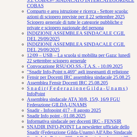
S.I. COBAS– SINDACATO INTERCATEGORIALE
COBAS
Comparto e area istruzione e ricerca - Settore scuola:
azioni di sciopero previste per il 22 settembre 2025
Sciopero generale di tutte le categorie pubbliche e
private e sciopero nazionale del persona
INDIZIONE ASSEMBLEA SINDACALE CGIL
DEL 29/09/2025
INDIZIONE ASSEMBLEA SINDACALE CGIL
DEL 29/09/2025
12/09 – USB – La scuola si mobilita per Gaza: lunedì
22 settembre sciopero generale
Convocazione RSU\OO.SS.-T.A.S. - 10.09.2025
"Snadir Info-Point n.469" agli insegnanti di religione
Fensir per Docenti IRC assemblea sindacale 25.08.25
Assemblea Fensir Docenti IRC 25.08.205
S n a d i r ( F e d e r a z i o n e G i l d a - U n a m s )
InfoPoint
Assemblea sindacale ATA 30/8, 15/9, 16/9 FGU
Federazione GILDA-UNAMS
Snadir - Infopoint 417 - 8 agosto 2025
Snadir Info point - 01.08.2025
Informativa sindacale per docenti IRC - FENSIR
SNADIR INFO-POINT La newsletter ufficiale dello
Snadir (Federazione Gilda-Unams) All'Albo Sindacale