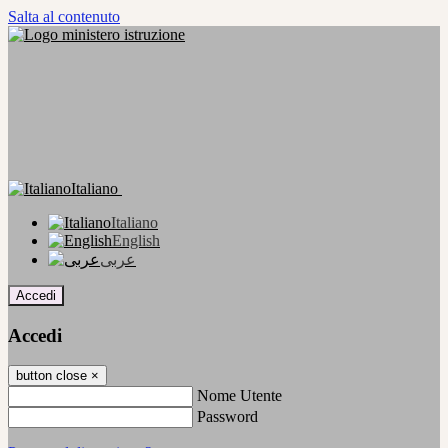
Salta al contenuto
Italiano
Italiano
English
عربى
Accedi
Accedi
button close
×
Nome Utente
Password