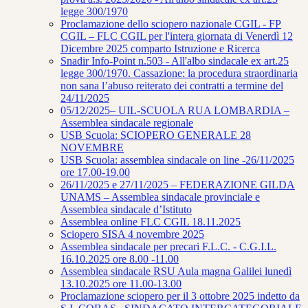
legge 300/1970
Proclamazione dello sciopero nazionale CGIL - FP
CGIL – FLC CGIL per l'intera giornata di Venerdì 12
Dicembre 2025 comparto Istruzione e Ricerca
Snadir Info-Point n.503 - All'albo sindacale ex art.25
legge 300/1970. Cassazione: la procedura straordinaria
non sana l’abuso reiterato dei contratti a termine del
24/11/2025
05/12/2025– UIL-SCUOLA RUA LOMBARDIA –
Assemblea sindacale regionale
USB Scuola: SCIOPERO GENERALE 28
NOVEMBRE
USB Scuola: assemblea sindacale on line -26/11/2025
ore 17.00-19.00
26/11/2025 e 27/11/2025 – FEDERAZIONE GILDA
UNAMS – Assemblea sindacale provinciale e
Assemblea sindacale d’Istituto
Assemblea online FLC CGIL 18.11.2025
Sciopero SISA 4 novembre 2025
Assemblea sindacale per precari F.L.C. - C.G.I.L.
16.10.2025 ore 8.00 -11.00
Assemblea sindacale RSU Aula magna Galilei lunedì
13.10.2025 ore 11.00-13.00
Proclamazione sciopero per il 3 ottobre 2025 indetto da