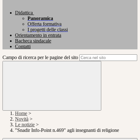
Didattica
Panoramica
Offerta formativa
I progetti delle classi
Orientamento in entrata
Bacheca sindacale
Contatti
Campo di ricerca per le pagine del sito
Home
>
Novità
>
Le notizie
>
"Snadir Info-Point n.469" agli insegnanti di religione