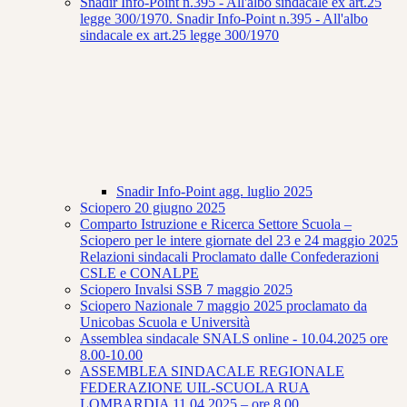
Snadir Info-Point n.395 - All'albo sindacale ex art.25
legge 300/1970. Snadir Info-Point n.395 - All'albo
sindacale ex art.25 legge 300/1970
Snadir Info-Point agg. luglio 2025
Sciopero 20 giugno 2025
Comparto Istruzione e Ricerca Settore Scuola –
Sciopero per le intere giornate del 23 e 24 maggio 2025
Relazioni sindacali Proclamato dalle Confederazioni
CSLE e CONALPE
Sciopero Invalsi SSB 7 maggio 2025
Sciopero Nazionale 7 maggio 2025 proclamato da
Unicobas Scuola e Università
Assemblea sindacale SNALS online - 10.04.2025 ore
8.00-10.00
ASSEMBLEA SINDACALE REGIONALE
FEDERAZIONE UIL-SCUOLA RUA
LOMBARDIA 11.04.2025 – ore 8.00