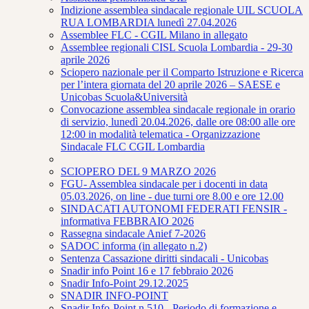
Indizione assemblea sindacale regionale UIL SCUOLA
RUA LOMBARDIA lunedì 27.04.2026
Assemblee FLC - CGIL Milano in allegato
Assemblee regionali CISL Scuola Lombardia - 29-30
aprile 2026
Sciopero nazionale per il Comparto Istruzione e Ricerca
per l’intera giornata del 20 aprile 2026 – SAESE e
Unicobas Scuola&Università
Convocazione assemblea sindacale regionale in orario
di servizio, lunedì 20.04.2026, dalle ore 08:00 alle ore
12:00 in modalità telematica - Organizzazione
Sindacale FLC CGIL Lombardia
SCIOPERO DEL 9 MARZO 2026
FGU- Assemblea sindacale per i docenti in data
05.03.2026, on line - due turni ore 8.00 e ore 12.00
SINDACATI AUTONOMI FEDERATI FENSIR -
informativa FEBBRAIO 2026
Rassegna sindacale Anief 7-2026
SADOC informa (in allegato n.2)
Sentenza Cassazione diritti sindacali - Unicobas
Snadir info Point 16 e 17 febbraio 2026
Snadir Info-Point 29.12.2025
SNADIR INFO-POINT
Snadir Info-Point n.510 - Periodo di formazione e