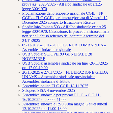
prova a.s. 2025/2026 - All'albo sindacale ex art.25
legge 300/1970
Proclamazione dello sciopero nazionale CGIL - FP
CGIL – FLC CGIL per l'intera giornata di Venerdì 12
Dicembre 2025 comparto Istruzione e Ricerca
Snadir Info-Point n.503 - All'albo sindacale ex art.25
legge 300/1970. Cassazione: la procedura straordinaria
non sana l’abuso reiterato dei contratti a termine del
24/11/2025
05/12/2025– UIL-SCUOLA RUA LOMBARDIA –
Assemblea sindacale regionale
USB Scuola: SCIOPERO GENERALE 28
NOVEMBRE
USB Scuola: assemblea sindacale on line -26/11/2025
ore 17.00-19.00
26/11/2025 e 27/11/2025 – FEDERAZIONE GILDA
UNAMS – Assemblea sindacale provinciale e
Assemblea sindacale d’Istituto
Assemblea online FLC CGIL 18.11.2025
Sciopero SISA 4 novembre 2025
Assemblea sindacale per precari F.L.C. - C.G.I.L.
16.10.2025 ore 8.00 -11.00
Assemblea sindacale RSU Aula magna Galilei lunedì
13.10.2025 ore 11.00-13.00