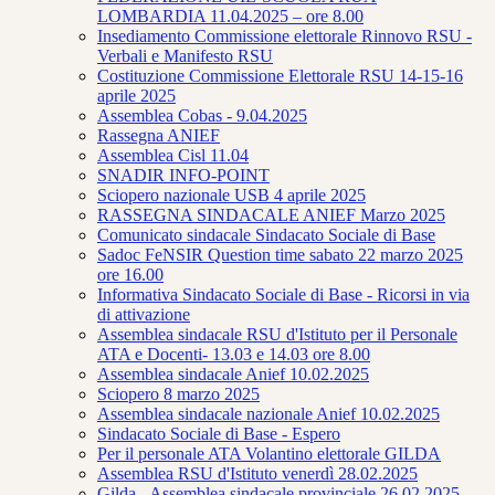
LOMBARDIA 11.04.2025 – ore 8.00
Insediamento Commissione elettorale Rinnovo RSU -
Verbali e Manifesto RSU
Costituzione Commissione Elettorale RSU 14-15-16
aprile 2025
Assemblea Cobas - 9.04.2025
Rassegna ANIEF
Assemblea Cisl 11.04
SNADIR INFO-POINT
Sciopero nazionale USB 4 aprile 2025
RASSEGNA SINDACALE ANIEF Marzo 2025
Comunicato sindacale Sindacato Sociale di Base
Sadoc FeNSIR Question time sabato 22 marzo 2025
ore 16.00
Informativa Sindacato Sociale di Base - Ricorsi in via
di attivazione
Assemblea sindacale RSU d'Istituto per il Personale
ATA e Docenti- 13.03 e 14.03 ore 8.00
Assemblea sindacale Anief 10.02.2025
Sciopero 8 marzo 2025
Assemblea sindacale nazionale Anief 10.02.2025
Sindacato Sociale di Base - Espero
Per il personale ATA Volantino elettorale GILDA
Assemblea RSU d'Istituto venerdì 28.02.2025
Gilda - Assemblea sindacale provinciale 26.02.2025 -