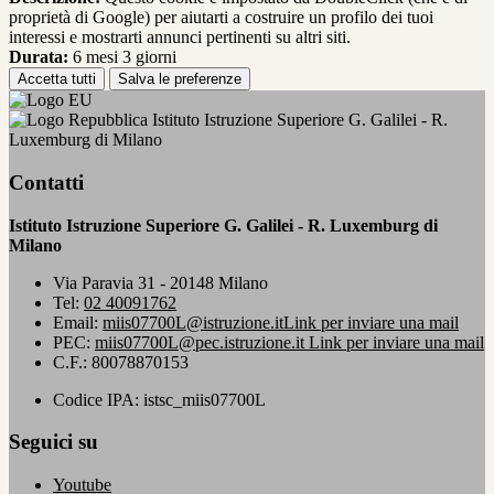
proprietà di Google) per aiutarti a costruire un profilo dei tuoi
interessi e mostrarti annunci pertinenti su altri siti.
Durata:
6 mesi 3 giorni
Accetta tutti
Salva le preferenze
Istituto Istruzione Superiore G. Galilei - R.
Luxemburg di Milano
Contatti
Istituto Istruzione Superiore G. Galilei - R. Luxemburg di
Milano
Via Paravia 31 - 20148 Milano
Tel:
02 40091762
Email:
miis07700L@istruzione.it
Link per inviare una mail
PEC:
miis07700L@pec.istruzione.it
Link per inviare una mail
C.F.: 80078870153
Codice IPA: istsc_miis07700L
Seguici su
Youtube