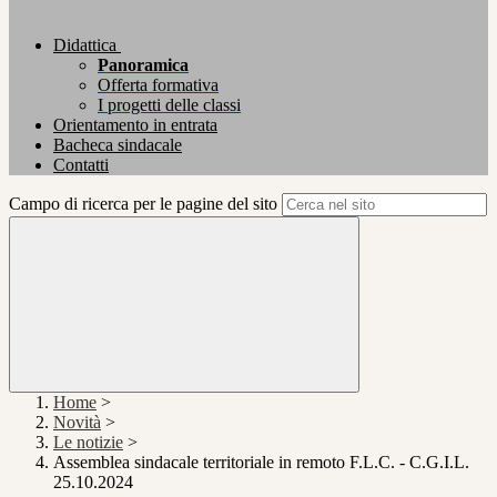
Didattica
Panoramica
Offerta formativa
I progetti delle classi
Orientamento in entrata
Bacheca sindacale
Contatti
Campo di ricerca per le pagine del sito
Home
>
Novità
>
Le notizie
>
Assemblea sindacale territoriale in remoto F.L.C. - C.G.I.L.
25.10.2024