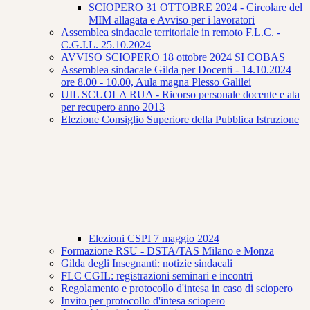
SCIOPERO 31 OTTOBRE 2024 - Circolare del
MIM allagata e Avviso per i lavoratori
Assemblea sindacale territoriale in remoto F.L.C. -
C.G.I.L. 25.10.2024
AVVISO SCIOPERO 18 ottobre 2024 SI COBAS
Assemblea sindacale Gilda per Docenti - 14.10.2024
ore 8.00 - 10.00, Aula magna Plesso Galilei
UIL SCUOLA RUA - Ricorso personale docente e ata
per recupero anno 2013
Elezione Consiglio Superiore della Pubblica Istruzione
Elezioni CSPI 7 maggio 2024
Formazione RSU - DSTA/TAS Milano e Monza
Gilda degli Insegnanti: notizie sindacali
FLC CGIL: registrazioni seminari e incontri
Regolamento e protocollo d'intesa in caso di sciopero
Invito per protocollo d'intesa sciopero