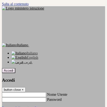
Salta al contenuto
Italiano
Italiano
English
عربى
Accedi
Accedi
button close
×
Nome Utente
Password