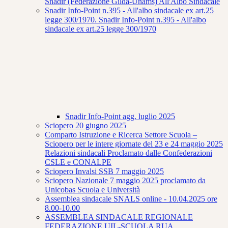
Snadir (Federazione Gilda-Unams) All'Albo Sindacale
Snadir Info-Point n.395 - All'albo sindacale ex art.25
legge 300/1970. Snadir Info-Point n.395 - All'albo
sindacale ex art.25 legge 300/1970
Snadir Info-Point agg. luglio 2025
Sciopero 20 giugno 2025
Comparto Istruzione e Ricerca Settore Scuola –
Sciopero per le intere giornate del 23 e 24 maggio 2025
Relazioni sindacali Proclamato dalle Confederazioni
CSLE e CONALPE
Sciopero Invalsi SSB 7 maggio 2025
Sciopero Nazionale 7 maggio 2025 proclamato da
Unicobas Scuola e Università
Assemblea sindacale SNALS online - 10.04.2025 ore
8.00-10.00
ASSEMBLEA SINDACALE REGIONALE
FEDERAZIONE UIL-SCUOLA RUA