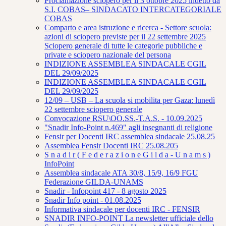
Proclamazione sciopero per il 3 ottobre 2025 indetto da
S.I. COBAS– SINDACATO INTERCATEGORIALE
COBAS
Comparto e area istruzione e ricerca - Settore scuola:
azioni di sciopero previste per il 22 settembre 2025
Sciopero generale di tutte le categorie pubbliche e
private e sciopero nazionale del persona
INDIZIONE ASSEMBLEA SINDACALE CGIL
DEL 29/09/2025
INDIZIONE ASSEMBLEA SINDACALE CGIL
DEL 29/09/2025
12/09 – USB – La scuola si mobilita per Gaza: lunedì
22 settembre sciopero generale
Convocazione RSU\OO.SS.-T.A.S. - 10.09.2025
"Snadir Info-Point n.469" agli insegnanti di religione
Fensir per Docenti IRC assemblea sindacale 25.08.25
Assemblea Fensir Docenti IRC 25.08.205
S n a d i r ( F e d e r a z i o n e G i l d a - U n a m s )
InfoPoint
Assemblea sindacale ATA 30/8, 15/9, 16/9 FGU
Federazione GILDA-UNAMS
Snadir - Infopoint 417 - 8 agosto 2025
Snadir Info point - 01.08.2025
Informativa sindacale per docenti IRC - FENSIR
SNADIR INFO-POINT La newsletter ufficiale dello