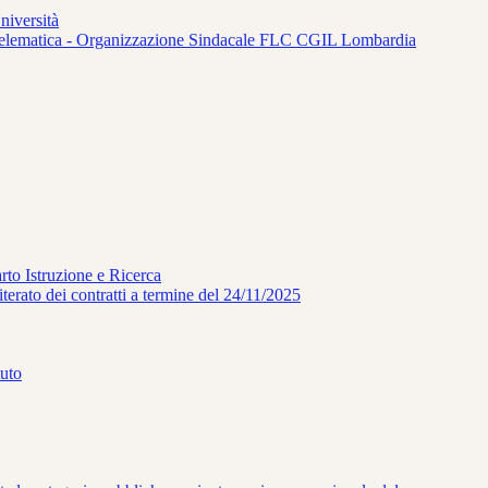
niversità
ità telematica - Organizzazione Sindacale FLC CGIL Lombardia
to Istruzione e Ricerca
terato dei contratti a termine del 24/11/2025
uto