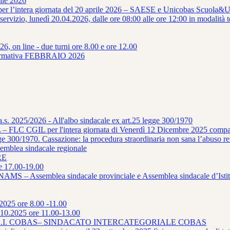
ile 2026
 per l’intera giornata del 20 aprile 2026 – SAESE e Unicobas Scuola&U
 servizio, lunedì 20.04.2026, dalle ore 08:00 alle ore 12:00 in modal
6, on line - due turni ore 8.00 e ore 12.00
mativa FEBBRAIO 2026
a.s. 2025/2026 - All'albo sindacale ex art.25 legge 300/1970
– FLC CGIL per l'intera giornata di Venerdì 12 Dicembre 2025 compar
ge 300/1970. Cassazione: la procedura straordinaria non sana l’abuso rei
ea sindacale regionale
RE
e 17.00-19.00
– Assemblea sindacale provinciale e Assemblea sindacale d’Istit
.2025 ore 8.00 -11.00
10.2025 ore 11.00-13.00
detto da S.I. COBAS– SINDACATO INTERCATEGORIALE COBAS