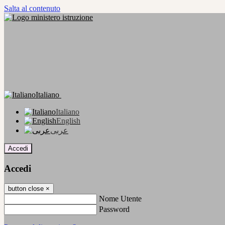
Salta al contenuto
Italiano
Italiano
English
عربى
Accedi
Accedi
button close
×
Nome Utente
Password