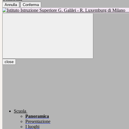
Annulla
Conferma
close
Scuola
Panoramica
Presentazione
I luoghi