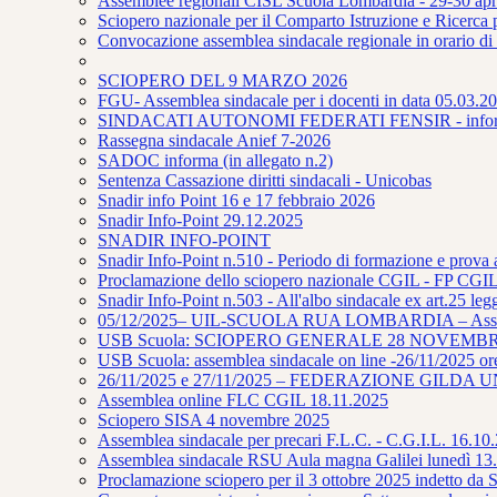
Assemblee regionali CISL Scuola Lombardia - 29-30 apr
Sciopero nazionale per il Comparto Istruzione e Ricerca
Convocazione assemblea sindacale regionale in orario di
SCIOPERO DEL 9 MARZO 2026
FGU- Assemblea sindacale per i docenti in data 05.03.202
SINDACATI AUTONOMI FEDERATI FENSIR - infor
Rassegna sindacale Anief 7-2026
SADOC informa (in allegato n.2)
Sentenza Cassazione diritti sindacali - Unicobas
Snadir info Point 16 e 17 febbraio 2026
Snadir Info-Point 29.12.2025
SNADIR INFO-POINT
Snadir Info-Point n.510 - Periodo di formazione e prova 
Proclamazione dello sciopero nazionale CGIL - FP CGIL 
Snadir Info-Point n.503 - All'albo sindacale ex art.25 leg
05/12/2025– UIL-SCUOLA RUA LOMBARDIA – Assembl
USB Scuola: SCIOPERO GENERALE 28 NOVEMB
USB Scuola: assemblea sindacale on line -26/11/2025 or
26/11/2025 e 27/11/2025 – FEDERAZIONE GILDA UNAMS 
Assemblea online FLC CGIL 18.11.2025
Sciopero SISA 4 novembre 2025
Assemblea sindacale per precari F.L.C. - C.G.I.L. 16.10
Assemblea sindacale RSU Aula magna Galilei lunedì 13.
Proclamazione sciopero per il 3 ottobre 2025 in