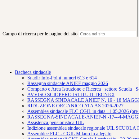
Campo di ricerca per le pagine del sito
Bacheca sindacale
Snadir Info-Point numeri 613 e 614
Rassegna sindacale ANIEF maggio 2026
Comparto e Area Istruzione e Ricerca_ settore Scuola_ S
AVVISO SCIOPERO ISTITUTI TECNICI
RASSEGNA SINDACALE ANIEF N. 19 - 18 MAGGI
RIDUZIONE ORGANICO ATA AS 2026-2027
Assemblea sindacale FLC CGIL in data 11.05.2026 (ore 
RASSEGNA-SINDACALE-ANIEF-N.-17---4-MAGGI
Assistenza pensionistica UIL
Indizione assemblea sindacale regionale UIL SCUO
Assemblee FLC - CGIL Milano in allegato