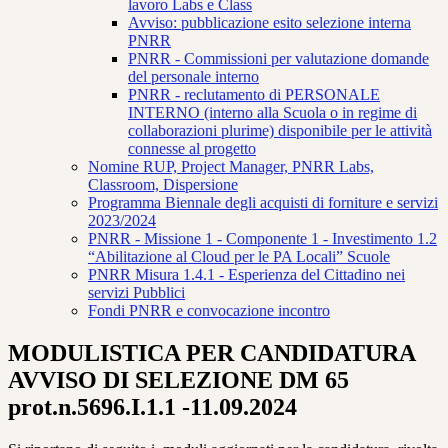
lavoro Labs e Class
Avviso: pubblicazione esito selezione interna
PNRR
PNRR - Commissioni per valutazione domande
del personale interno
PNRR - reclutamento di PERSONALE
INTERNO (interno alla Scuola o in regime di
collaborazioni plurime) disponibile per le attività
connesse al progetto
Nomine RUP, Project Manager, PNRR Labs,
Classroom, Dispersione
Programma Biennale degli acquisti di forniture e servizi
2023/2024
PNRR - Missione 1 - Componente 1 - Investimento 1.2
“Abilitazione al Cloud per le PA Locali” Scuole
PNRR Misura 1.4.1 - Esperienza del Cittadino nei
servizi Pubblici
Fondi PNRR e convocazione incontro
MODULISTICA PER CANDIDATURA
AVVISO DI SELEZIONE DM 65
prot.n.5696.I.1.1 -11.09.2024