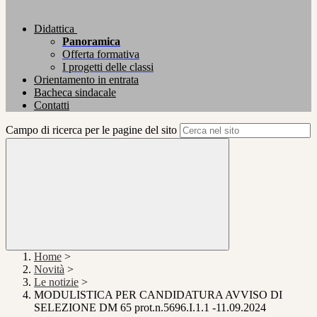
Didattica
Panoramica
Offerta formativa
I progetti delle classi
Orientamento in entrata
Bacheca sindacale
Contatti
Campo di ricerca per le pagine del sito
Home
>
Novità
>
Le notizie
>
MODULISTICA PER CANDIDATURA AVVISO DI
SELEZIONE DM 65 prot.n.5696.I.1.1 -11.09.2024