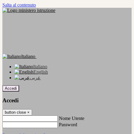
Salta al contenuto
Italiano
Italiano
English
عربى
Accedi
Accedi
button close
×
Nome Utente
Password