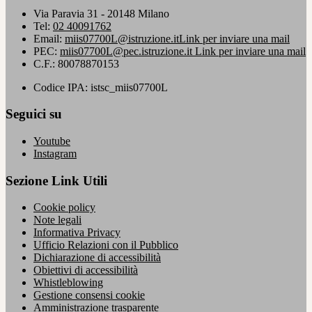
Via Paravia 31 - 20148 Milano
Tel:
02 40091762
Email:
miis07700L@istruzione.it
Link per inviare una mail
PEC:
miis07700L@pec.istruzione.it
Link per inviare una mail
C.F.: 80078870153
Codice IPA: istsc_miis07700L
Seguici su
Youtube
Instagram
Sezione Link Utili
Cookie policy
Note legali
Informativa Privacy
Ufficio Relazioni con il Pubblico
Dichiarazione di accessibilità
Obiettivi di accessibilità
Whistleblowing
Gestione consensi cookie
Amministrazione trasparente