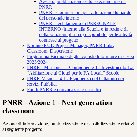
Avviso: pubblicazione esito selezione interna
PNRR
PNRR - Commissioni per valutazione domande
del personale interno
PNRR - reclutamento di PERSONALE
INTERNO (interno alla Scuola o in regime di
collaborazioni plurime) disponibile per le attività
connesse al progetto
Nomine RUP, Project Manager, PNRR Labs,
Classroom, Dispersione
Programma Biennale degli acquisti di forniture e servizi
2023/2024
PNRR - Missione 1 - Componente 1 - Investimento 1.2
“Abilitazione al Cloud per le PA Locali” Scuole
PNRR Misura 1.4.1 - Esperienza del Cittadino nei
servizi Pubblici
Fondi PNRR e convocazione incontro
PNRR - Azione 1 - Next generation
classroom
Azione di informazione, pubblicizzazione e sensibilizzazione relativi
al seguente progetto: