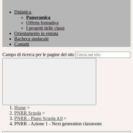
Didattica
Panoramica
Offerta formativa
I progetti delle classi
Orientamento in entrata
Bacheca sindacale
Contatti
Campo di ricerca per le pagine del sito
Home
>
PNRR Scuola
>
PNRR - Piano Scuola 4.0
>
PNRR - Azione 1 - Next generation classroom