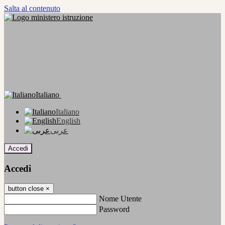
Salta al contenuto
Italiano
Italiano
English
عربى
Accedi
Accedi
button close
×
Nome Utente
Password