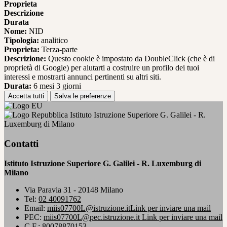
Proprieta
Descrizione
Durata
Nome:
NID
Tipologia:
analitico
Proprieta:
Terza-parte
Descrizione:
Questo cookie è impostato da DoubleClick (che è di
proprietà di Google) per aiutarti a costruire un profilo dei tuoi
interessi e mostrarti annunci pertinenti su altri siti.
Durata:
6 mesi 3 giorni
Accetta tutti
Salva le preferenze
Istituto Istruzione Superiore G. Galilei - R.
Luxemburg di Milano
Contatti
Istituto Istruzione Superiore G. Galilei - R. Luxemburg di
Milano
Via Paravia 31 - 20148 Milano
Tel:
02 40091762
Email:
miis07700L@istruzione.it
Link per inviare una mail
PEC:
miis07700L@pec.istruzione.it
Link per inviare una mail
C.F.: 80078870153