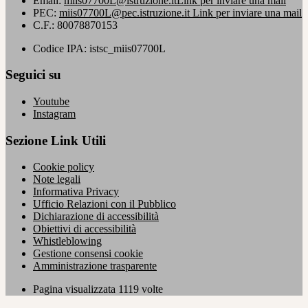
Email:
miis07700L@istruzione.it
Link per inviare una mail
PEC:
miis07700L@pec.istruzione.it
Link per inviare una mail
C.F.: 80078870153
Codice IPA: istsc_miis07700L
Seguici su
Youtube
Instagram
Sezione Link Utili
Cookie policy
Note legali
Informativa Privacy
Ufficio Relazioni con il Pubblico
Dichiarazione di accessibilità
Obiettivi di accessibilità
Whistleblowing
Gestione consensi cookie
Amministrazione trasparente
Pagina visualizzata
1119
volte