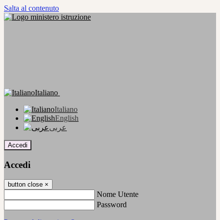
Salta al contenuto
Italiano
Italiano
English
عربى
Accedi
Accedi
button close
×
Nome Utente
Password