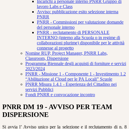
Incarichi a personale interno PNRR Gruppo di
lavoro Labs e Class
Avviso: pubblicazione esito selezione interna
PNRR
PNRR - Commissioni per valutazione domande
del personale interno
PNRR - reclutamento di PERSONALE
INTERNO (interno alla Scuola o in regime di
collaborazioni plurime) disponibile per le attività
connesse al progetto
Nomine RUP, Project Manager, PNRR Labs,
Classroom, Dispersione
Programma Biennale degli acquisti di forniture e servizi
2023/2024
PNRR - Missione 1 - Componente 1 - Investimento 1.2
“Abilitazione al Cloud per le PA Locali” Scuole
PNRR Misura 1.4.1 - Esperienza del Cittadino nei
servizi Pubblici
Fondi PNRR e convocazione incontro
PNRR DM 19 - AVVISO PER TEAM
DISPERSIONE
Si avvia l’ Avviso unico per la selezione e il reclutamento di n. 8