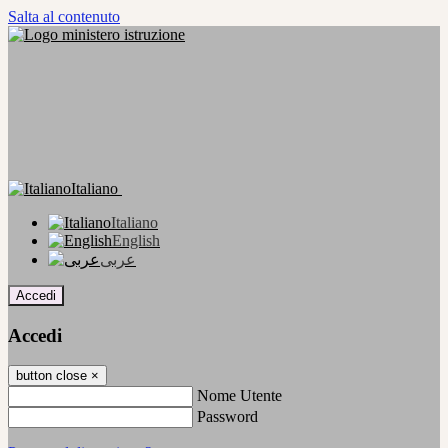
Salta al contenuto
Italiano
Italiano
English
عربى
Accedi
Accedi
button close
×
Nome Utente
Password