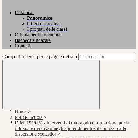
Didattica
Panoramica
Offerta formativa
I progetti delle classi
Orientamento in entrata
Bacheca sindacale
Contatti
Campo di ricerca per le pagine del sito
Home
>
PNRR Scuola
>
D.M. 19/2024 - Interventi di tutoraggio e formazione per la
riduzione dei divari negli apprendimenti e il contrasto alla
dispersione scolastica
>