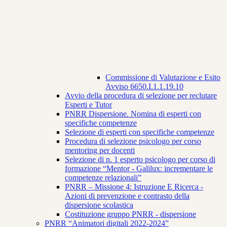
Commissione di Valutazione e Esito
Avviso 6650.I.1.1.19.10
Avvio della procedura di selezione per reclutare
Esperti e Tutor
PNRR Dispersione. Nomina di esperti con
specifiche competenze
Selezione di esperti con specifiche competenze
Procedura di selezione psicologo per corso
mentoring per docenti
Selezione di n. 1 esperto psicologo per corso di
formazione “Mentor - Galilux: incrementare le
competenze relazionali”
PNRR – Missione 4: Istruzione E Ricerca -
Azioni di prevenzione e contrasto della
dispersione scolastica
Costituzione gruppo PNRR - dispersione
PNRR “Animatori digitali 2022-2024”