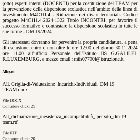
(otto) esperti interni (DOCENTI) per la costituzione del TEAM per
la prevenzione della dispersione scolastica nell’ambito della linea di
investimento M4C1I1.4 - Riduzione dei divari territoriali- Codice
progetto M4C1I1.4-2024-1322 Titolo INCONTRI: per favorire il
successo formativo e contrastare la dispersione scolastica in tutte le
sue forme - DM 19/2024
Gli interessati dovranno far pervenire la propria candidatura, a pena
di esclusione, entro e non oltre le ore 12:00 del giorno 30.11.2024
ore 11.00 all’ufficio Personale dell’Istituto IIS G.GALILEI-
R.LUXEMBURG, a mezzo email : miis07700l@istruzione.it.
Allegati
All. Griglia-di-Valutazione_Incarichi-Individuali_DM 19
TEAM.docx
File DOCX
Contatore click: 25
All_dichiarazione_inesistenza_incompatibilità_ per sito_dm 19
team.rtf
File RTF
Contatore click: 20