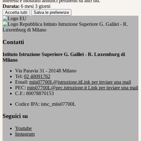
interessi e mostrarti annunci pertinenti su altri siti.
Durata:
6 mesi 3 giorni
Accetta tutti
Salva le preferenze
Istituto Istruzione Superiore G. Galilei - R.
Luxemburg di Milano
Contatti
Istituto Istruzione Superiore G. Galilei - R. Luxemburg di
Milano
Via Paravia 31 - 20148 Milano
Tel:
02 40091762
Email:
miis07700L@istruzione.it
Link per inviare una mail
PEC:
miis07700L@pec.istruzione.it
Link per inviare una mail
C.F.: 80078870153
Codice IPA: istsc_miis07700L
Seguici su
Youtube
Instagram