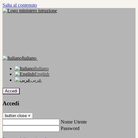
Salta al contenuto
Italiano
Italiano
English
عربى
Accedi
Accedi
button close
×
Nome Utente
Password