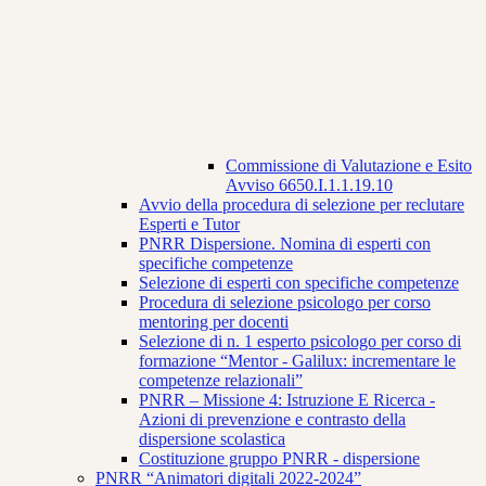
Commissione di Valutazione e Esito
Avviso 6650.I.1.1.19.10
Avvio della procedura di selezione per reclutare
Esperti e Tutor
PNRR Dispersione. Nomina di esperti con
specifiche competenze
Selezione di esperti con specifiche competenze
Procedura di selezione psicologo per corso
mentoring per docenti
Selezione di n. 1 esperto psicologo per corso di
formazione “Mentor - Galilux: incrementare le
competenze relazionali”
PNRR – Missione 4: Istruzione E Ricerca -
Azioni di prevenzione e contrasto della
dispersione scolastica
Costituzione gruppo PNRR - dispersione
PNRR “Animatori digitali 2022-2024”