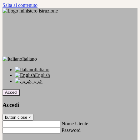
Salta al contenuto
Italiano
Italiano
English
عربى
Accedi
Accedi
button close
×
Nome Utente
Password