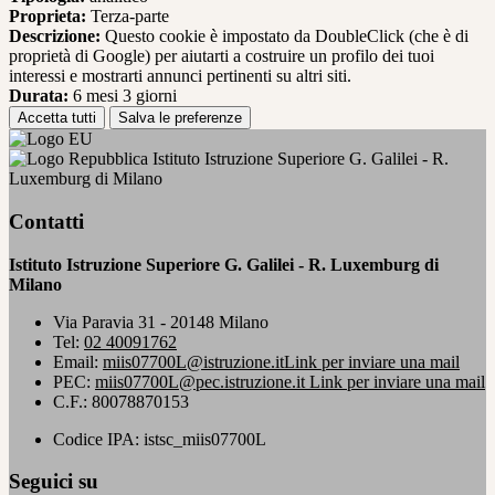
Proprieta:
Terza-parte
Descrizione:
Questo cookie è impostato da DoubleClick (che è di
proprietà di Google) per aiutarti a costruire un profilo dei tuoi
interessi e mostrarti annunci pertinenti su altri siti.
Durata:
6 mesi 3 giorni
Accetta tutti
Salva le preferenze
Istituto Istruzione Superiore G. Galilei - R.
Luxemburg di Milano
Contatti
Istituto Istruzione Superiore G. Galilei - R. Luxemburg di
Milano
Via Paravia 31 - 20148 Milano
Tel:
02 40091762
Email:
miis07700L@istruzione.it
Link per inviare una mail
PEC:
miis07700L@pec.istruzione.it
Link per inviare una mail
C.F.: 80078870153
Codice IPA: istsc_miis07700L
Seguici su