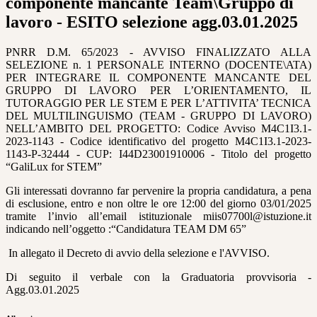
componente mancante Team\Gruppo di
lavoro - ESITO selezione agg.03.01.2025
PNRR D.M. 65/2023 - AVVISO FINALIZZATO ALLA
SELEZIONE n. 1 PERSONALE INTERNO (DOCENTE\ATA)
PER INTEGRARE IL COMPONENTE MANCANTE DEL
GRUPPO DI LAVORO PER L’ORIENTAMENTO, IL
TUTORAGGIO PER LE STEM E PER L’ATTIVITA’ TECNICA
DEL MULTILINGUISMO (TEAM - GRUPPO DI LAVORO)
NELL’AMBITO DEL PROGETTO: Codice Avviso M4C1I3.1-
2023-1143 - Codice identificativo del progetto M4C1I3.1-2023-
1143-P-32444 - CUP: I44D23001910006 - Titolo del progetto
“GaliLux for STEM”
Gli interessati dovranno far pervenire la propria candidatura, a pena
di esclusione, entro e non oltre le ore 12:00 del giorno 03/01/2025
tramite l’invio all’email istituzionale miis07700l@istuzione.it
indicando nell’oggetto :“Candidatura TEAM DM 65”
In allegato il Decreto di avvio della selezione e l'AVVISO.
Di seguito il verbale con la Graduatoria provvisoria -
Agg.03.01.2025