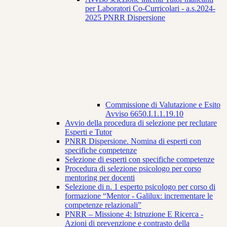
per Laboratori Co-Curricolari - a.s.2024-
2025 PNRR Dispersione
Commissione di Valutazione e Esito
Avviso 6650.I.1.1.19.10
Avvio della procedura di selezione per reclutare
Esperti e Tutor
PNRR Dispersione. Nomina di esperti con
specifiche competenze
Selezione di esperti con specifiche competenze
Procedura di selezione psicologo per corso
mentoring per docenti
Selezione di n. 1 esperto psicologo per corso di
formazione “Mentor - Galilux: incrementare le
competenze relazionali”
PNRR – Missione 4: Istruzione E Ricerca -
Azioni di prevenzione e contrasto della