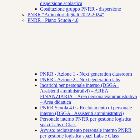
dispersione scolastica
Costituzione gruppo PNRR - dispersione
PNRR “Animatori digitali 2022-2024”
PNRR - Piano Scuola 4.0
PNRR - Azione 1 - Next generation classroom
PNRR - Azione 2 - Next generation labs
Incarichi per personale interno (DSGA -
Assistenti amministrativi) – AREA
FINANZIARIA – Area personale/amministrativa
– Area didattica
PNRR Scuola 4.0 - Reclutamento di personale
interno (DSGA - Assistenti amministrativi)
Personale interno PNRR per gestione logistica
spazi Labs e Class
Avviso: reclutamento personale interno PNRR
per gestione logistica spazi Labs e Class