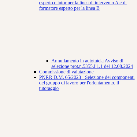
esperto e tutor per la linea di intervento A e di
formatore esperto per la linea B
Annullamento in autotutela Avviso di
selezione prot.n.5355.I.1.1 del 12.08.2024
Commissione di valutazione
PNRR D.M. 65/2023 - Selezione dei componenti
del gruppo di lavoro per l'orientamento, il
tutoraggio