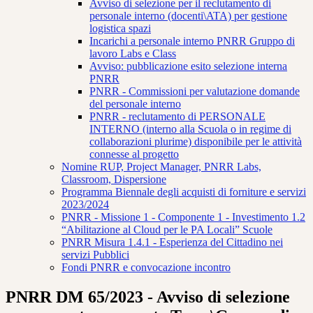
Avviso di selezione per il reclutamento di
personale interno (docenti\ATA) per gestione
logistica spazi
Incarichi a personale interno PNRR Gruppo di
lavoro Labs e Class
Avviso: pubblicazione esito selezione interna
PNRR
PNRR - Commissioni per valutazione domande
del personale interno
PNRR - reclutamento di PERSONALE
INTERNO (interno alla Scuola o in regime di
collaborazioni plurime) disponibile per le attività
connesse al progetto
Nomine RUP, Project Manager, PNRR Labs,
Classroom, Dispersione
Programma Biennale degli acquisti di forniture e servizi
2023/2024
PNRR - Missione 1 - Componente 1 - Investimento 1.2
“Abilitazione al Cloud per le PA Locali” Scuole
PNRR Misura 1.4.1 - Esperienza del Cittadino nei
servizi Pubblici
Fondi PNRR e convocazione incontro
PNRR DM 65/2023 - Avviso di selezione