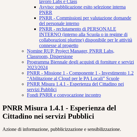
lavoro Labs e Class
Avviso: pubblicazione esito selezione interna
PNRR
PNRR - Commissioni per valutazione domande
del personale interno
PNRR - reclutamento di PERSONALE
INTERNO (interno alla Scuola o in regime di
collaborazioni plurime) disponibile per le attività
connesse al progetto
Nomine RUP, Project Manager, PNRR Labs,
Classroom, Dispersione
Programma Biennale degli acquisti di forniture e servizi
2023/2024
PNRR - Missione 1 - Componente 1 - Investimento 1.2
“Abilitazione al Cloud per le PA Locali” Scuole
PNRR Misura 1.4.1 - Esperienza del Cittadino nei
servizi Pubblici
Fondi PNRR e convocazione incontro
PNRR Misura 1.4.1 - Esperienza del
Cittadino nei servizi Pubblici
Azione di informazione, pubblicizzazione e sensibilizzazione.