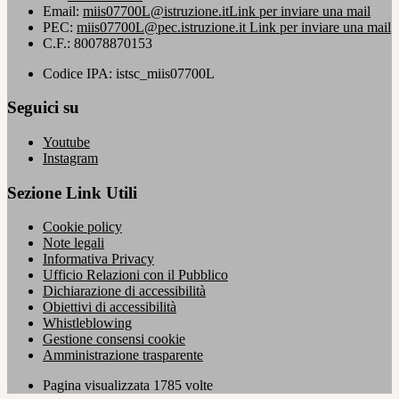
Email:
miis07700L@istruzione.it
Link per inviare una mail
PEC:
miis07700L@pec.istruzione.it
Link per inviare una mail
C.F.: 80078870153
Codice IPA: istsc_miis07700L
Seguici su
Youtube
Instagram
Sezione Link Utili
Cookie policy
Note legali
Informativa Privacy
Ufficio Relazioni con il Pubblico
Dichiarazione di accessibilità
Obiettivi di accessibilità
Whistleblowing
Gestione consensi cookie
Amministrazione trasparente
Pagina visualizzata
1785
volte