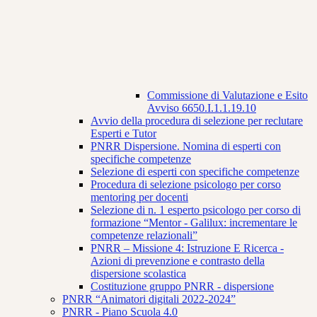
Commissione di Valutazione e Esito
Avviso 6650.I.1.1.19.10
Avvio della procedura di selezione per reclutare
Esperti e Tutor
PNRR Dispersione. Nomina di esperti con
specifiche competenze
Selezione di esperti con specifiche competenze
Procedura di selezione psicologo per corso
mentoring per docenti
Selezione di n. 1 esperto psicologo per corso di
formazione “Mentor - Galilux: incrementare le
competenze relazionali”
PNRR – Missione 4: Istruzione E Ricerca -
Azioni di prevenzione e contrasto della
dispersione scolastica
Costituzione gruppo PNRR - dispersione
PNRR “Animatori digitali 2022-2024”
PNRR - Piano Scuola 4.0