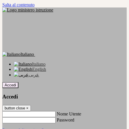
Salta al contenuto
Italiano
Italiano
English
عربى
Accedi
Accedi
button close
×
Nome Utente
Password