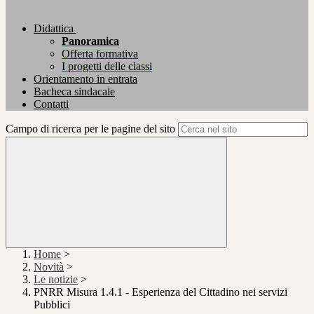
Didattica
Panoramica
Offerta formativa
I progetti delle classi
Orientamento in entrata
Bacheca sindacale
Contatti
Campo di ricerca per le pagine del sito
Home
>
Novità
>
Le notizie
>
PNRR Misura 1.4.1 - Esperienza del Cittadino nei servizi
Pubblici