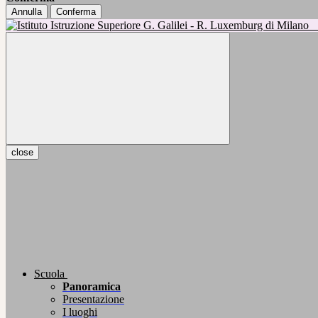
Annulla
Conferma
close
Scuola
Panoramica
Presentazione
I luoghi