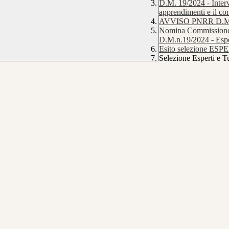
D.M. 19/2024 - Interve
apprendimenti e il con
AVVISO PNRR D.M.19/
Nomina Commissione 
D.M.n.19/2024 - Espert
Esito selezione ESP
Selezione Esperti e 