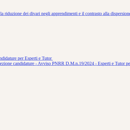
a riduzione dei divari negli apprendimenti e il contrasto alla dispersion
idature per Esperti e Tutor
ione candidature - Avviso PNRR D.M.n.19/2024 - Esperti e Tutor per pe