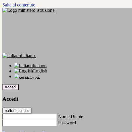
Salta al contenuto
Italiano
Italiano
English
عربى
Accedi
Accedi
button close
×
Nome Utente
Password