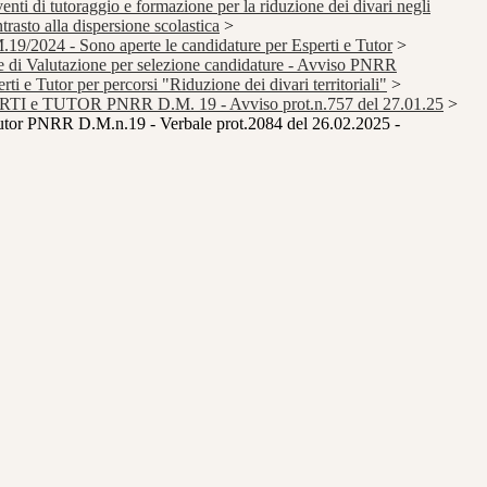
nti di tutoraggio e formazione per la riduzione dei divari negli
trasto alla dispersione scolastica
>
2024 - Sono aperte le candidature per Esperti e Tutor
>
di Valutazione per selezione candidature - Avviso PNRR
i e Tutor per percorsi "Riduzione dei divari territoriali"
>
ERTI e TUTOR PNRR D.M. 19 - Avviso prot.n.757 del 27.01.25
>
Tutor PNRR D.M.n.19 - Verbale prot.2084 del 26.02.2025 -