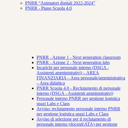
PNRR “Animatori digitali 2022-2024”
PNRR - Piano Scuola 4.0
PNRR - Azione 1 - Next generation classroom
PNRR - Azione 2 - Next generation labs
Incarichi per personale interno (DSGA -
Assistenti amministrativi) – AREA
FINANZIARIA – Area personale/amministrativa
– Area didattica
PNRR Scuola 4.0 - Reclutamento di personale
interno (DSGA - Assistenti amministrativi)
Personale interno PNRR per gestione logistica
spazi Labs e Class
Avviso: reclutamento personale interno PNRR
per gestione logistica spazi Labs e Class
Avviso di selezione per il reclutamento di
personale interno (docenti\ATA) per gestione