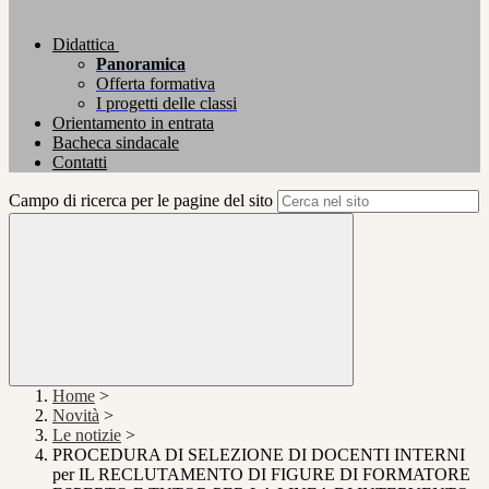
Didattica
Panoramica
Offerta formativa
I progetti delle classi
Orientamento in entrata
Bacheca sindacale
Contatti
Campo di ricerca per le pagine del sito
Home
>
Novità
>
Le notizie
>
PROCEDURA DI SELEZIONE DI DOCENTI INTERNI
per IL RECLUTAMENTO DI FIGURE DI FORMATORE