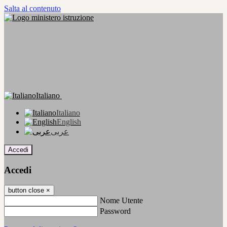
Salta al contenuto
Italiano
Italiano
English
عربى
Accedi
Accedi
button close
×
Nome Utente
Password