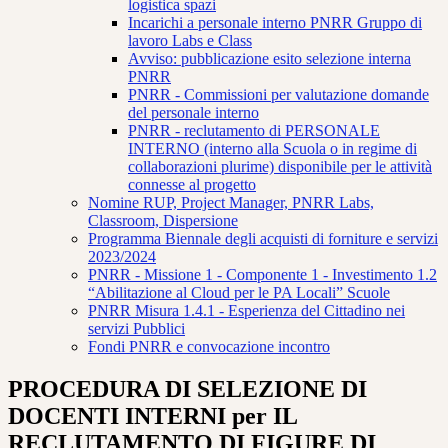
logistica spazi
Incarichi a personale interno PNRR Gruppo di
lavoro Labs e Class
Avviso: pubblicazione esito selezione interna
PNRR
PNRR - Commissioni per valutazione domande
del personale interno
PNRR - reclutamento di PERSONALE
INTERNO (interno alla Scuola o in regime di
collaborazioni plurime) disponibile per le attività
connesse al progetto
Nomine RUP, Project Manager, PNRR Labs,
Classroom, Dispersione
Programma Biennale degli acquisti di forniture e servizi
2023/2024
PNRR - Missione 1 - Componente 1 - Investimento 1.2
“Abilitazione al Cloud per le PA Locali” Scuole
PNRR Misura 1.4.1 - Esperienza del Cittadino nei
servizi Pubblici
Fondi PNRR e convocazione incontro
PROCEDURA DI SELEZIONE DI
DOCENTI INTERNI per IL
RECLUTAMENTO DI FIGURE DI