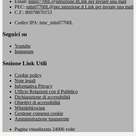
Email:
miis07700L@istruzione.it
Link per inviare una mail
PEC:
miis07700L@pec.istruzione.it
Link per inviare una mail
C.F.: 80078870153
Codice IPA: istsc_miis07700L
Seguici su
Youtube
Instagram
Sezione Link Utili
Cookie policy
Note legali
Informativa Privacy
Ufficio Relazioni con il Pubblico
Dichiarazione di accessibilità
Obiettivi di accessibilità
Whistleblowing
Gestione consensi cookie
Amministrazione trasparente
Pagina visualizzata
24006
volte