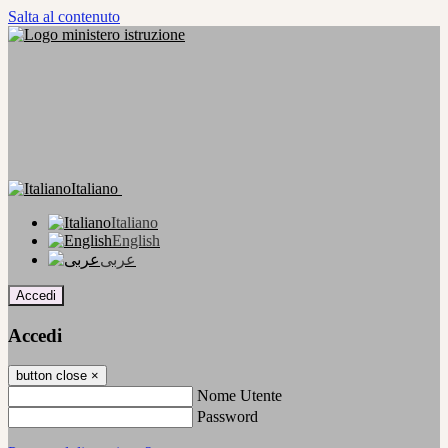
Salta al contenuto
Italiano
Italiano
English
عربى
Accedi
Accedi
button close
×
Nome Utente
Password