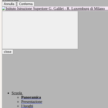
Annulla
Conferma
close
Scuola
Panoramica
Presentazione
I luoghi