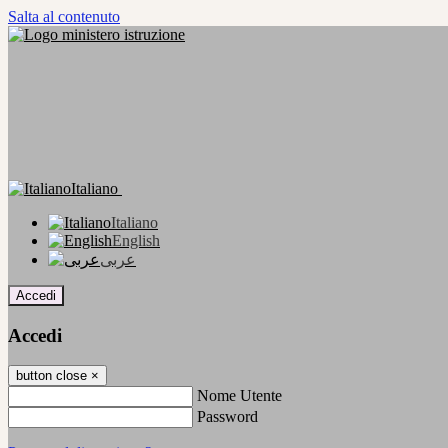
Salta al contenuto
Italiano
Italiano
English
عربى
Accedi
Accedi
button close
×
Nome Utente
Password