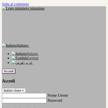
Salta al contenuto
Italiano
Italiano
English
عربى
Accedi
Accedi
button close
×
Nome Utente
Password