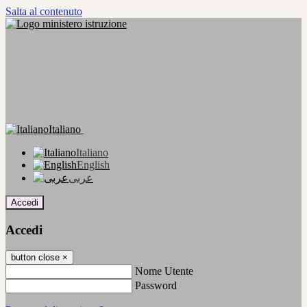
Salta al contenuto
Italiano
Italiano
English
عربى
Accedi
Accedi
button close
×
Nome Utente
Password