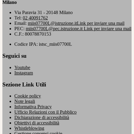
Milano
Via Paravia 31 - 20148 Milano
Tel:
02 40091762
Email:
miis07700L@istruzione.it
Link per inviare una mail
PEC:
miis07700L@pec.istruzione.it
Link per inviare una mail
C.F.: 80078870153
Codice IPA: istsc_miis07700L
Seguici su
Youtube
Instagram
Sezione Link Utili
Cookie policy
Note legali
Informativa Privacy
Ufficio Relazioni con il Pubblico
Dichiarazione di accessibilità
Obiettivi di accessibilità
Whistleblowing
Gestione consensi cookie