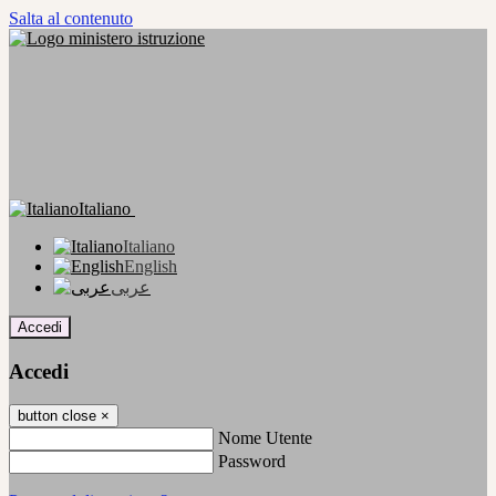
Salta al contenuto
Italiano
Italiano
English
عربى
Accedi
Accedi
button close
×
Nome Utente
Password