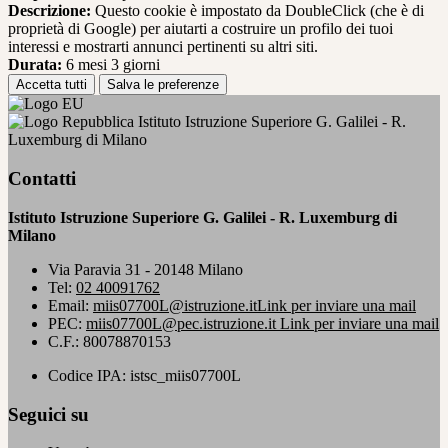
Descrizione:
Questo cookie è impostato da DoubleClick (che è di
proprietà di Google) per aiutarti a costruire un profilo dei tuoi
interessi e mostrarti annunci pertinenti su altri siti.
Durata:
6 mesi 3 giorni
Accetta tutti
Salva le preferenze
Istituto Istruzione Superiore G. Galilei - R.
Luxemburg di Milano
Contatti
Istituto Istruzione Superiore G. Galilei - R. Luxemburg di
Milano
Via Paravia 31 - 20148 Milano
Tel:
02 40091762
Email:
miis07700L@istruzione.it
Link per inviare una mail
PEC:
miis07700L@pec.istruzione.it
Link per inviare una mail
C.F.: 80078870153
Codice IPA: istsc_miis07700L
Seguici su