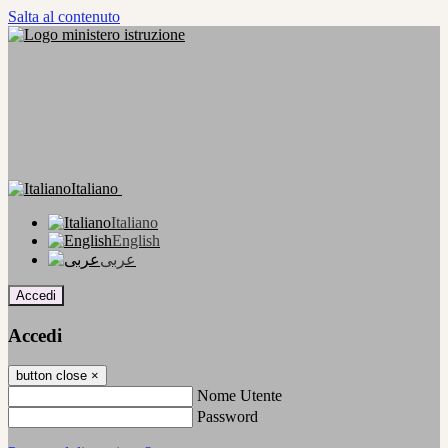
Salta al contenuto
Italiano
Italiano
English
عربى
Accedi
Accedi
button close
×
Nome Utente
Password