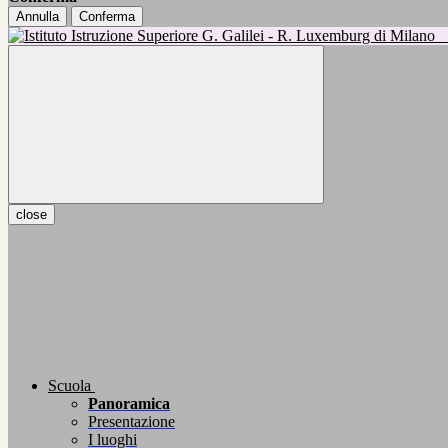
Annulla
Conferma
close
Scuola
Panoramica
Presentazione
I luoghi