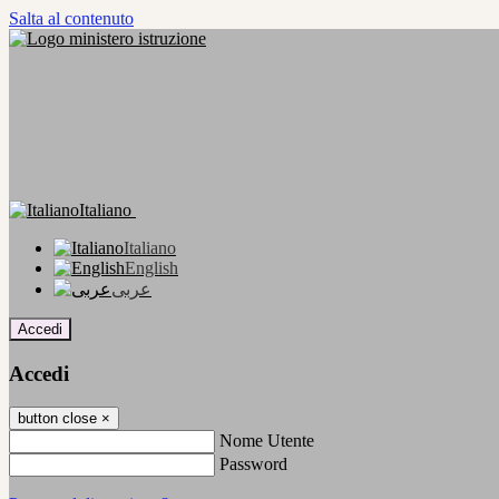
Salta al contenuto
Italiano
Italiano
English
عربى
Accedi
Accedi
button close
×
Nome Utente
Password