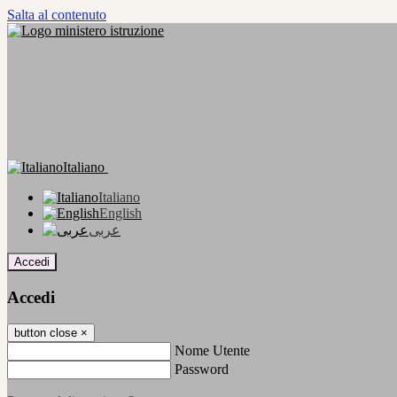
Salta al contenuto
Italiano
Italiano
English
عربى
Accedi
Accedi
button close
×
Nome Utente
Password