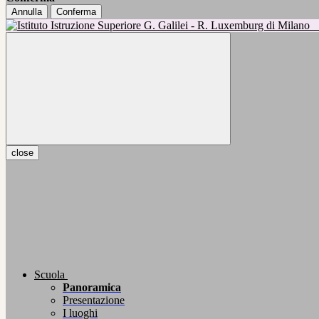
Annulla
Conferma
close
Scuola
Panoramica
Presentazione
I luoghi