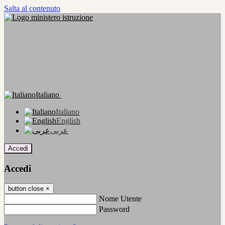
Salta al contenuto
Italiano
Italiano
English
عربى
Accedi
Accedi
button close
×
Nome Utente
Password