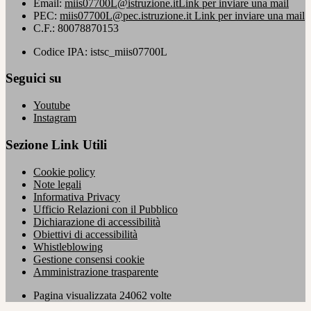
Email:
miis07700L@istruzione.it
Link per inviare una mail
PEC:
miis07700L@pec.istruzione.it
Link per inviare una mail
C.F.: 80078870153
Codice IPA: istsc_miis07700L
Seguici su
Youtube
Instagram
Sezione Link Utili
Cookie policy
Note legali
Informativa Privacy
Ufficio Relazioni con il Pubblico
Dichiarazione di accessibilità
Obiettivi di accessibilità
Whistleblowing
Gestione consensi cookie
Amministrazione trasparente
Pagina visualizzata
24062
volte