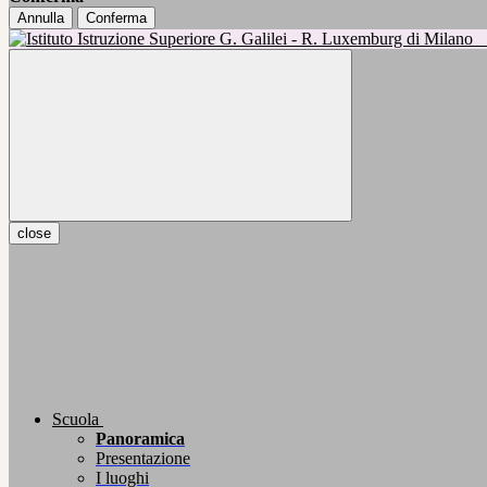
Annulla
Conferma
close
Scuola
Panoramica
Presentazione
I luoghi