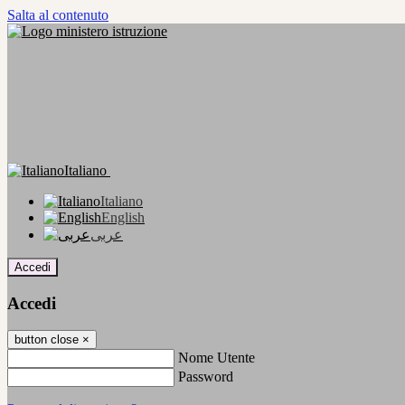
Salta al contenuto
Italiano
Italiano
English
عربى
Accedi
Accedi
button close
×
Nome Utente
Password