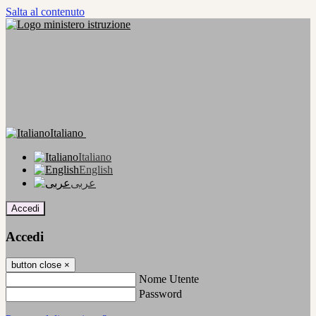
Salta al contenuto
Italiano
Italiano
English
عربى
Accedi
Accedi
button close
×
Nome Utente
Password