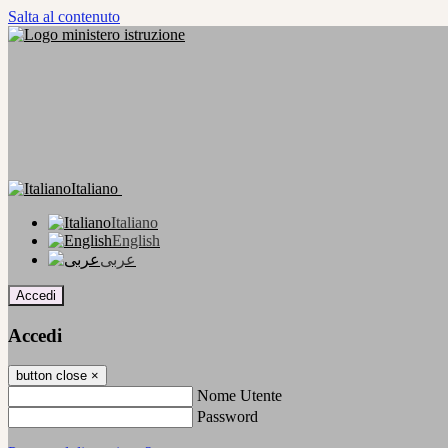
Salta al contenuto
Italiano
Italiano
English
عربى
Accedi
Accedi
button close
×
Nome Utente
Password