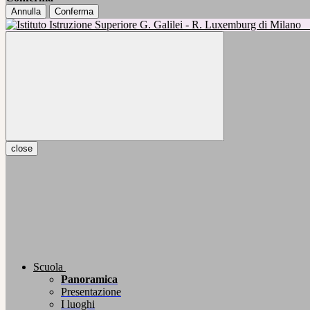
Annulla
Conferma
close
Scuola
Panoramica
Presentazione
I luoghi