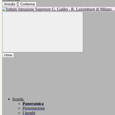
Annulla
Conferma
close
Scuola
Panoramica
Presentazione
I luoghi