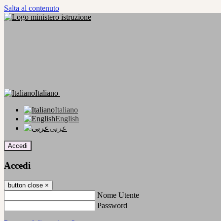
Salta al contenuto
Italiano
Italiano
English
عربى
Accedi
Accedi
button close
×
Nome Utente
Password