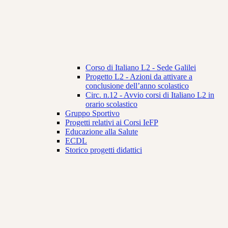
Corso di Italiano L2 - Sede Galilei
Progetto L2 - Azioni da attivare a
conclusione dell’anno scolastico
Circ. n.12 - Avvio corsi di Italiano L2 in
orario scolastico
Gruppo Sportivo
Progetti relativi ai Corsi IeFP
Educazione alla Salute
ECDL
Storico progetti didattici