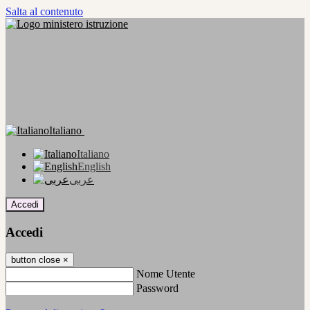
Salta al contenuto
Italiano
Italiano
English
عربى
Accedi
Accedi
button close
×
Nome Utente
Password