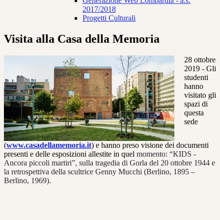
Generazione Web Lombardia - a.s.
2017/2018
Progetti Culturali
Visita alla Casa della Memoria
28 ottobre
2019 - Gli
studenti
hanno
visitato gli
spazi di
questa
sede
(
www.casadellamemoria.it
) e hanno preso visione dei documenti
presenti e delle esposizioni allestite in quel
momento
: “KIDS -
Ancora piccoli martiri”, sulla
tragedia
di Gorla del 20 ottobre 1944 e
la
retrospettiva della scultrice Genny Mucchi (Berlino, 1895 –
Berlino, 1969).