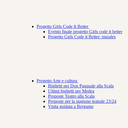
Progetto Girls Code It Better
Evento finale progetto Girls code it better
Progetto Girls Code it Better: murales
Progetto Arte e cultura
Biglietti per Don Pasquale alla Scala
Ultimi biglietti per Medea
Proposte Teatro alla Scala
Proposte per la stagione teatrale 23/24
Visita guidata a Bergamo