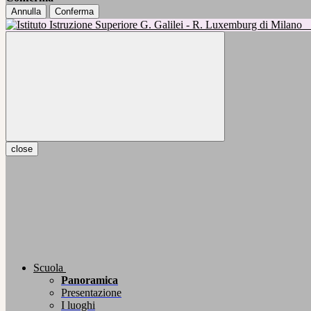
Annulla
Conferma
close
Scuola
Panoramica
Presentazione
I luoghi