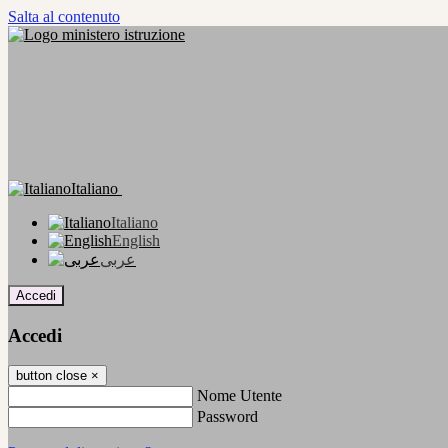
Salta al contenuto
Italiano
Italiano
English
عربى
Accedi
Accedi
button close
×
Nome Utente
Password